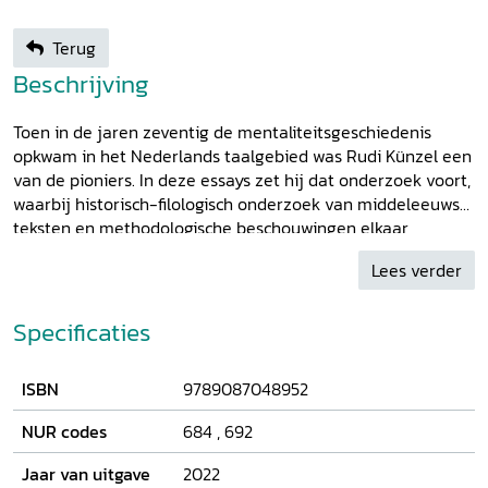
Terug
Beschrijving
Toen in de jaren zeventig de mentaliteitsgeschiedenis
opkwam in het Nederlands taalgebied was Rudi Künzel een
van de pioniers. In deze essays zet hij dat onderzoek voort,
waarbij historisch-filologisch onderzoek van middeleeuwse
teksten en methodologische beschouwingen elkaar
afwisselen. Hij belicht middeleeuwse groepsculturen en
Lees verder
laat zien hoe in middeleeuwse teksten emoties en
mondelinge overlevering te achterhalen zijn. Ook
analyseert hij het werk van enkele belangrijke Europese
Specificaties
mediëvisten en niet te vergeten van hun intrigerende
veertiende-eeuwse Noord-Afrikaanse voorganger Ibn
ISBN
9789087048952
Khaldun.
NUR codes
684
,
692
Jaar van uitgave
2022