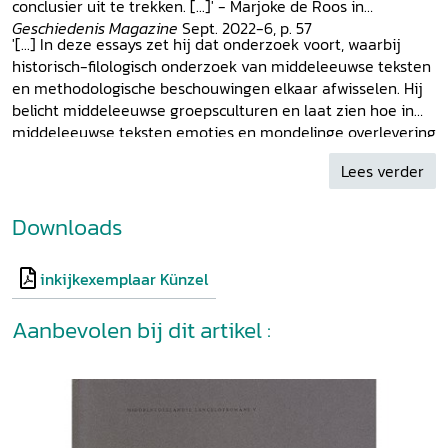
conclusier uit te trekken. [...]' - Marjoke de Roos in
Geschiedenis Magazine
Sept. 2022-6, p. 57
'[...] In deze essays zet hij dat onderzoek voort, waarbij
historisch-filologisch onderzoek van middeleeuwse teksten
en methodologische beschouwingen elkaar afwisselen. Hij
belicht middeleeuwse groepsculturen en laat zien hoe in
middeleeuwse teksten emoties en mondelinge overlevering
te achterhalen zijn. [...] Hij is niet alleen historicus maar
Lees verder
ook filoloog en maakt dan ook veelvuldig gebruik van
primaire bronnen, zoals teksten. Sprookjes, sagen, mythen
en hagiografieën zijn allemaal bronnen die hij gebruikt in
Downloads
de constructie van zijn betoog. Hij toont tevens nieuwe
inzichten in voor ons bekende verhalen, zoals over
inkijkexemplaar Künzel
Roodkapje, waar hij een hele andere versie van geeft die
veel blijk geeft van het christelijke doopaspect. [...] Künzel
Aanbevolen bij dit artikel :
schrijft helder en wellicht het meest belangrijke, is dat hij
direct in staat is het belang van zijn onderwerp aan te
tonen. Dat kunnen en doen er maar weinig. Een aanrader
voor elke historisch en mediëvist.' - Mark Beumer in
Kleio-
Historia
, maart 2022