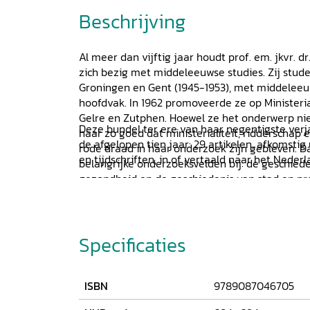
Beschrijving
Al meer dan vijftig jaar houdt prof. em. jkvr. 
zich bezig met middeleeuwse studies. Zij stud
Groningen en Gent (1945-1953), met middeleeu
hoofdvak. In 1962 promoveerde ze op Ministerial
Gelre en Zutphen. Hoewel ze het onderwerp nie
Deze bundel ter ere van haar negentigste ver
haar zo goed dat ministerialiteit, ridderschap
de afgelopen tien jaar: 29 artikelen, afkomstig
rode draad in haar onderzoek zijn gebleven. 
en tijdschriften, in of vertaald naar het Nede
belangrijke onderzoeksvelden bij: de geschied
gezondheid en de geschiedenis van stad en pro
speciale aandacht voor de Romeinse en midde
Vecht. Tot op de dag van vandaag doet zij ond
Specificaties
ISBN
9789087046705