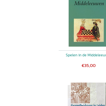
 aan bij een boeiend
 een heldere betoogtrant,
moeite doen om dit te
ere bijdragen zijn minder
opvallende zaken aan. Die
ies op:
Historisch Huis
,
Spelen in de Middelee
€35,00