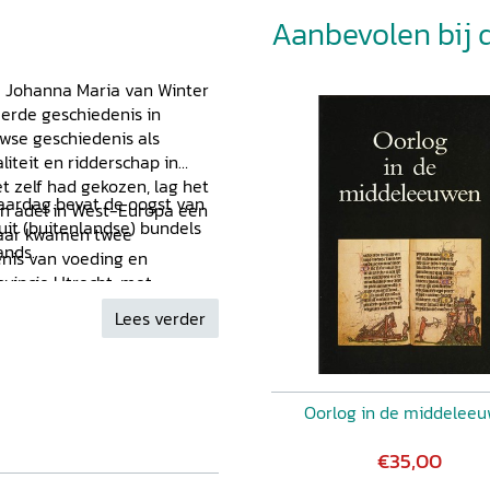
Aanbevolen bij di
dr. Johanna Maria van Winter
eerde geschiedenis in
wse geschiedenis als
iteit en ridderschap in
t zelf had gekozen, lag het
jaardag bevat de oogst van
 en adel in West-Europa een
 uit (buitenlandse) bundels
Daar kwamen twee
rlands.
enis van voeding en
vincie Utrecht, met
leeuwse loop van Rijn en
Lees verder
erzoek op deze terreinen.
Oorlog in de middelee
€35,00