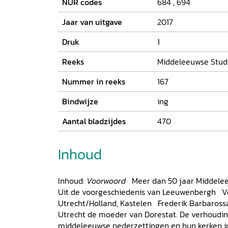
NUR codes
684
,
694
Jaar van uitgave
2017
Druk
1
Reeks
Middeleeuwse Stud
Nummer in reeks
167
Bindwijze
ing
Aantal bladzijdes
470
Inhoud
Inhoud:
Voorwoord
Meer dan 50 jaar Middele
Uit de voorgeschiedenis van Leeuwenbergh Ve
Utrecht/Holland, Kastelen Frederik Barbaross
Utrecht de moeder van Dorestat. De verhoudi
middeleeuwse nederzettingen en hun kerken i