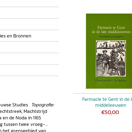
ies en Bronnen
Farmacie te Gent in de 
euwse Studies
Topografie
:
middeleeuwen
chtstreek, Machtstrijd
€50,00
a en de Noda in 1165
ng tussen twee vroeg-
n het grensgebied van