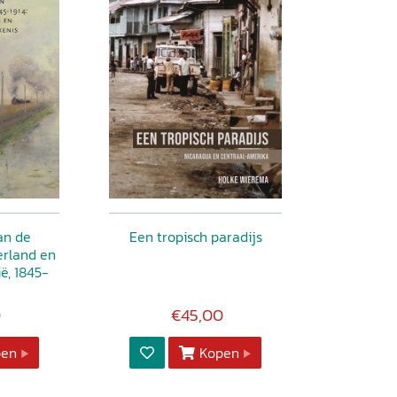
an de
Een tropisch paradijs
erland en
ë, 1845-
0
€45,00
pen
Kopen