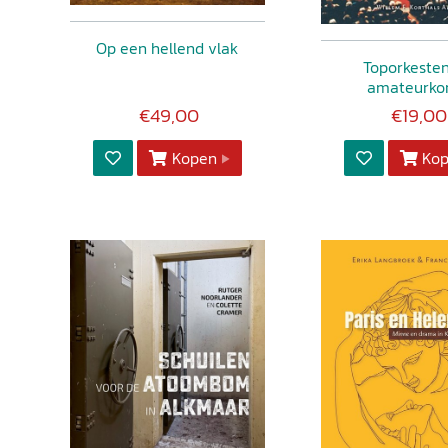
Op een hellend vlak
Toporkeste
amateurko
€49,00
€19,00
Kopen
Ko