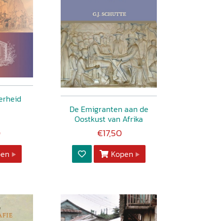
erheid
De Emigranten aan de
Oostkust van Afrika
0
€17,50
pen
Kopen