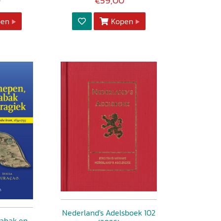
0
€59,00
pen
Kopen
Nederland's Adelsboek 102
tabak en