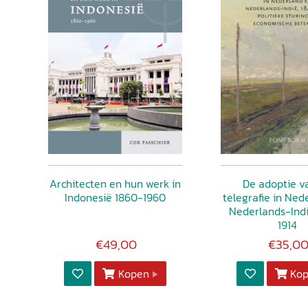
Architecten en hun werk in
De adoptie v
Indonesië 1860-1960
telegrafie in Ned
Nederlands-Indi
1914
€49,00
€35,0
Kopen
Ko