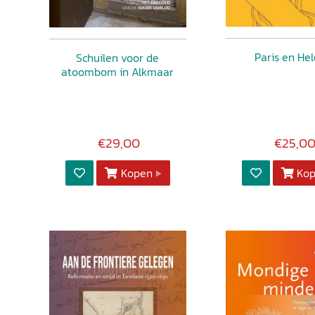
Paris en He
Schuilen voor de
atoombom in Alkmaar
€29,00
€25,0
Kopen
Ko