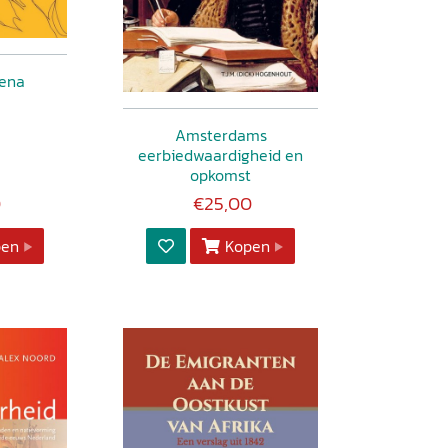
lena
Amsterdams
eerbiedwaardigheid en
opkomst
0
€25,00
pen
Kopen