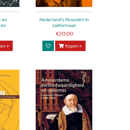
n en
Nederland’s Mussolini in
ren
zakformaat
€20,00
pen
Kopen