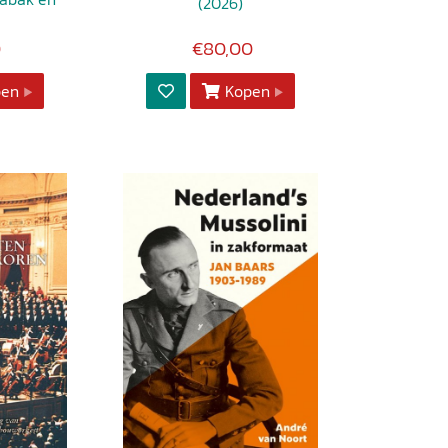
(2026)
0
€80,00
pen
Kopen