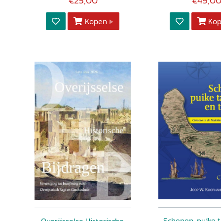
€25,00
€49,0
Kopen
Ko
Schepen, puike 