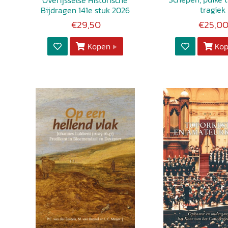
Overijsselse Historische
tragiek
Bijdragen 141e stuk 2026
€29,50
€25,0
Kopen
Ko