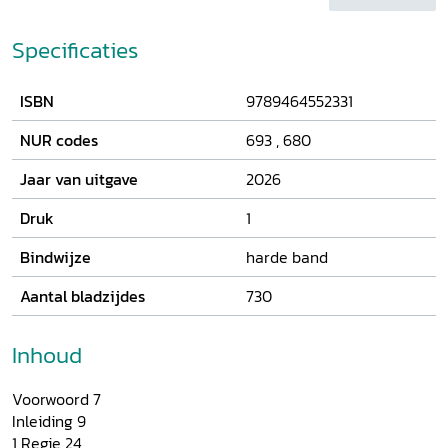
kerkbrand van 1552 blijvende indruk gemaakt.
Specificaties
ISBN
9789464552331
NUR codes
693
,
680
Jaar van uitgave
2026
Druk
1
Bindwijze
harde band
Aantal bladzijdes
730
Inhoud
Voorwoord 7
Inleiding 9
1 Regie 24