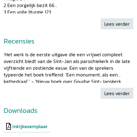
2 Een zorgelijk bezit 66
3 Een volle liturgie 123
4 Van doopvont tot grafkaars 165
Lees verder
5 Belichaamde vroomheid 190
6 Klank en kleur, licht en geur 245
7 Het graf: een eigen plek 284
Recensies
8 Herdenking 315
9 Drie verhalen 340
'Het werk is de eerste uitgave die een vrijwel compleet
10 Werkers in het godshuis i: de leken 359
overzicht biedt van de Sint-Jan als parochiekerk in de late
11 Werkers in het godshuis ii: de priesters 378
vijftiende en zestiende eeuw. Een van de sprekers
12 De armen zijn altijd bij u 416
typeerde het boek treffend: ‘Een monument, als een
13 Devotie 456
kathedraal’.' - 'Nieuw boek over Goudse Sint-Janskerk
14 Korte kroniek van een omwenteling 509
gepresenteerd: ‘Een monument, als een kathedraal’',
Besluit 518
Lees verder
goudsepost.nl, 28 juni 2026
bijlagen
Bijlage 1 De financiën van de Sint-Janskerk 532
Downloads
Bijlage 2 Gilden en broederschappen 547
Bijlage 3 Liturgie 548
Bijlage 4 Belichten, beluiden en begraven 554
inkijkexemplaar
Bijlage 5 Vicarieën en officies 560