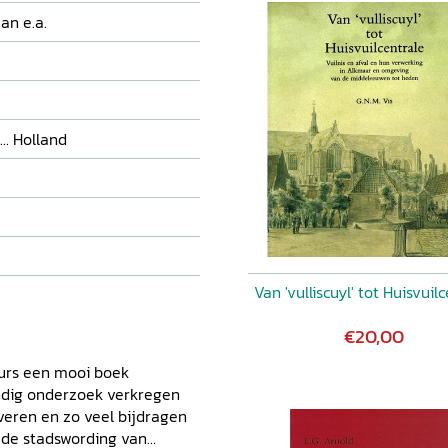
an e.a.
.. Holland
Van 'vulliscuyl' tot Huisvuil
€20,00
eurs een mooi boek
ndig onderzoek verkregen
veren en zo veel bijdragen
 de stadswording van