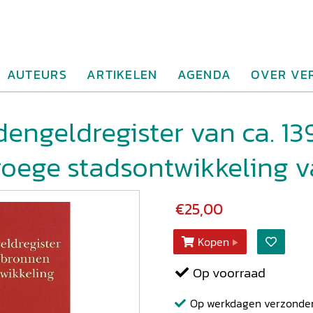
AUTEURS
ARTIKELEN
AGENDA
OVER VE
engeldregister van ca. 13
roege stadsontwikkeling 
€25,00
Kopen
Op voorraad
Op werkdagen verzonden b