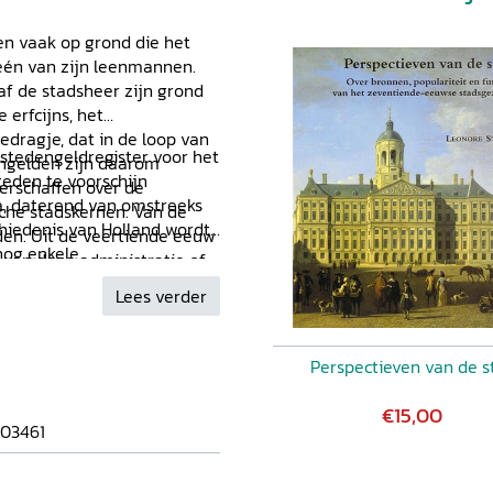
n vaak op grond die het
één van zijn leenmannen.
af de stadsheer zijn grond
 erfcijns, het
edragje, dat in de loop van
stedengeldregister voor het
ngelden zijn daarom
teden te voorschijn
verschaffen over de
a, daterend van omstreeks
che stadskernen. Van de
chiedenis van Holland wordt
en. Uit de veertiende eeuw
nog enkele
 van deze administratie of
t verschaffen in de
d.
Lees verder
 middeleeuwse Gouda. Het
kelijk van omstreeks 1355
t van districten voor de
Perspectieven van de s
 van het Catharinagasthuis
 aandacht aan de aard van
€15,00
en voor stadshistorisch
03461
 van het onderzoek naar
gemeen.