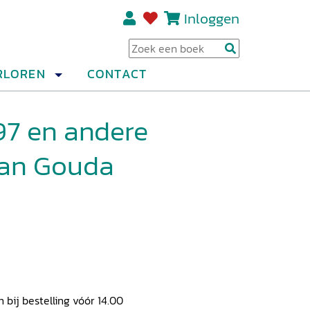
Inloggen
Regi
RLOREN
CONTACT
97 en andere
van Gouda
ij bestelling vóór 14.00