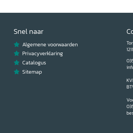
Snel naar
C
To
Algemene voorwaarden
121
Privacyverklaring
03
Catalogus
inf
Sitemap
KV
BT
Voo
03
bes