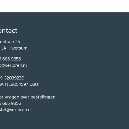
ontact
renlaan 25
1 JA Hilversum
5 685 9856
o@verloren.nl
K: 32039230
W: NL805459716B01
r vragen over bestellingen:
5 685 9856
tel@verloren.nl