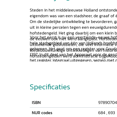
Steden in het middeleeuwse Holland ontstonde
eigendom was van een stadsheer, de graaf of 
Om de stedelijke ontwikkeling te bevorderen, g
uit in kleine percelen tegen een eeuwigdurende
hofstedengeld. Het ging daarbij om een klein b
Voor het eerst is nu een veertiende-eeuws hof
de eeuwen ook niet werd aangepast. Hofstede
hele stadsgebied van één van Hollands hoofds
uitstekende gidsfossielen, die veel informatie 
gekomen. Het gaat om een register voor Goud
stedebouwkundige ontwikkelingen van historis
1397. In dit deel van het Apparaat voor de ges
hofstedengelden werd administratie bijgehoud
het register integraal uitgegeven, samen met 
waren tot nu toe wel excerpten en fragmenten
sociotopografische bronnen: bronnen die inzich
registraties van beperkte stadsgebieden beken
topografie en de bevolkingsdistributie in het
gaat om een keur op de stadswateren, oorspron
maar later enkele malen aangepast, om een lijs
Specificaties
straatwacht uit 1405 en de oudste rentelegger
(1408). In de inleiding besteden de bewerkers
deze bronnen en de mogelijkheden die ze bied
ISBN
97890704
onderzoek. Tevens wordt de balans opgemaakt
hofstedengeldregisters in Holland in het al
NUR codes
684
,
693