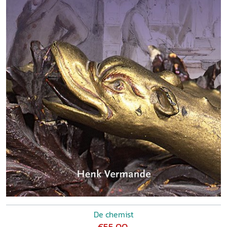
De chemist
€55,00