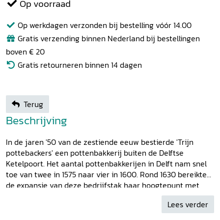
Op voorraad
Op werkdagen verzonden bij bestelling vóór 14.00
Gratis verzending binnen Nederland bij bestellingen
boven € 20
Gratis retourneren binnen 14 dagen
Terug
Beschrijving
In de jaren '50 van de zestiende eeuw bestierde 'Trijn
pottebackers' een pottenbakkerij buiten de Delftse
Ketelpoort. Het aantal pottenbakkerijen in Delft nam snel
toe van twee in 1575 naar vier in 1600. Rond 1630 bereikte
de expansie van deze bedrijfstak haar hoogtepunt met
zeven pottenbakkerijen. De pottenbakkers produceerden
Lees verder
'alrehande aerdewerck' voor de lokale markt: kookpotten op
drie pootjes (met één of twee oren), tuit-, druip-, water-