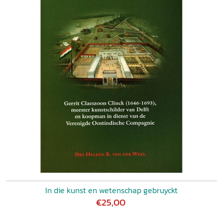
aangenomen als er te weinig familieleden waren. Als hun
man stierf, zetten de vrouwen het bedrijf zelf voort. Om de
inkomsten te verhogen, werd de aanwezige warmte van de
oven in de bedrijfsopstal benut om hout, zeil en touw te
drogen. De familie Van Bodegem had tevens een teerstoof
voor het impregneren van touw en zeil. Adriaen Cornelisz.
Cater verkocht ook aardewerk van elders en glaswerk en
leverde grondstoffen aan plateelbakkers, de makers van
het bekende Delfts blauwe aardewerk. Zo verdienden de
meeste pottenbakkers een goed belegde boterham. In de
jaren '20 van de zeventiende eeuw verloor de kookpot
haar dubbelfunctie: men ging eten uit schotels en borden
gemaakt van Delfts plateel of tin. Ook het sterkere
pottengoed uit Bergen op Zoom en kook- en bakgerei van
niet-keramisch materiaal vormden geduchte concurrenten.
Ondanks protectionistische maatregelen van het Delftse
stadsbestuur trad de neergang na 1635 definitief in.
In die kunst en wetenschap gebruyckt
€25,00