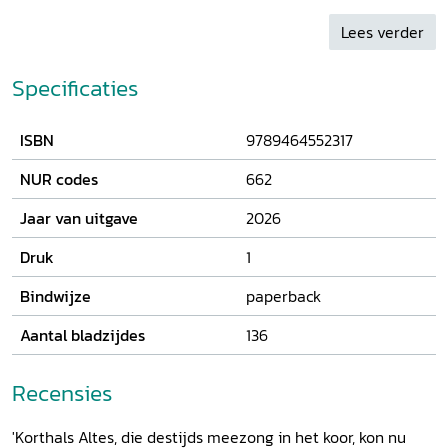
Nederlands Concertkoor. Eerder schreef hij
Lees verder
Strijkkwartetten in Nederland – een blik achter het podium
.
Specificaties
ISBN
9789464552317
NUR codes
662
Jaar van uitgave
2026
Druk
1
Bindwijze
paperback
Aantal bladzijdes
136
Recensies
'Korthals Altes, die destijds meezong in het koor, kon nu