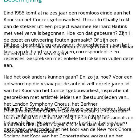
Eind 1986 komt al na zes jaar een roemloos einde aan het
Koor van het Concertgebouworkest. Riccardo Chailly trekt
dan de stekker uit een project waarmee Bernard Haitink
met veel verve is begonnen. Hoe kon dat gebeuren? Zijn in
de opzet en uitvoering fouten gemaakt? Of zijn een
Dit boek beschrijft en analyseert de geschiedenis van het
toporkest en een koor van amateurzangers niet met elkaar
koor aan de hand van verslagen, correspondentie en
op één podium te verenigen?
recensies. Gesprekken met enkele betrokkenen vullen deze
aan.
Had het ook anders kunnen gaan? En, zo ja, hoe? Voor een
antwoord op die vraag put de auteur, zelf enkele jaren lid
van het Koor van het Concertgebouworkest, inspiratie uit
gesprekken met artistiek leiders en (bestuurs)leden van
het London Symphony Chorus, het Berliner
Willem F. Korthals Altes
(1949) is oud-seniorrechter. Naast
Philharmonischer Chor en Laurens Vocaal uit Rotterdam.
recht hebben muziek en geschiedenis zijn grote
Daaruit blijkt dat samenwerking tussen topprofessionals en
belangstelling. Hij speelt piano en heeft in diverse koren
amateurs heel goed mogelijk is. Maar daaraan zijn wel
gezongen, waaronder het het koor van de New York Choral
voorwaarden verbonden.
Society, het Koor van het Concertgebouworkest en het