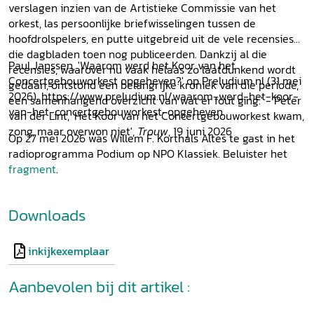
verslagen inzien van de Artistieke Commissie van het
orkest, las persoonlijke briefwisselingen tussen de
hoofdrolspelers, en putte uitgebreid uit de vele recensies
die dagbladen toen nog publiceerden. Dankzij al die
Paul Janssen, 'Waarom werd het Koor van het
recensies, waarover nu vaak helaas zo laatdunkend wordt
Concertgebouworkest opgeheven?' op Preludium.nl (31 mei
gedaan, ontstond een belangrijke kroniek van die periode,
2026), https://www.preludium.nl/waarom-werd-het-koor-
een samenhangend overzicht van wat er fout ging.' - Peter
van-het-concertgebouworkest-opgeheven
van der Lint, 'Het Koor van het Concertgebouworkest kwam,
zong, maar overwon niet',
Trouw
, 19 juni 2026
Op 27 mei 2026 was Willem F. Korthals Altes te gast in het
radioprogramma Podium op NPO Klassiek. Beluister het
fragment
.
Downloads
inkijkexemplaar
Aanbevolen bij dit artikel :