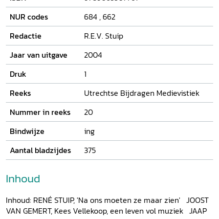
terreinen had Kees Vellekoop iets te melden, niet alleen in
zijn onderwijs maar ook in de discussie met collega-
NUR codes
684
,
662
onderzoekers. Hij was voor velen een voorbeeld, niet in het
minst omdat voor hem muziekwetenschap 'niet alleen
Redactie
R.E.V. Stuip
muziek' was.
Jaar van uitgave
2004
Druk
1
Reeks
Utrechtse Bijdragen Medievistiek
Nummer in reeks
20
Bindwijze
ing
Aantal bladzijdes
375
Inhoud
Inhoud: RENÉ STUIP, 'Na ons moeten ze maar zien' JOOST
VAN GEMERT, Kees Vellekoop, een leven vol muziek JAAP