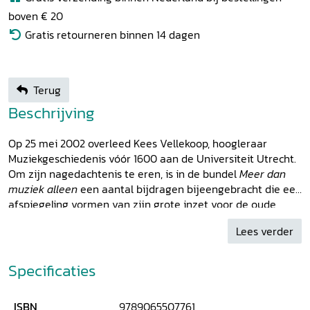
boven € 20
Gratis retourneren binnen 14 dagen
Terug
Beschrijving
Op 25 mei 2002 overleed Kees Vellekoop, hoogleraar
Muziekgeschiedenis vóór 1600 aan de Universiteit Utrecht.
Om zijn nagedachtenis te eren, is in de bundel
Meer dan
muziek alleen
een aantal bijdragen bijeengebracht die een
afspiegeling vormen van zijn grote inzet voor de oude
muziek en van zijn brede belangstelling. De auteurs van
Lees verder
deze bijdragen behandelen diverse aspecten van de
middeleeuwse muziek, het officiële werkterrein van
Vellekoop, maar ook vroegere en latere perioden in de
Specificaties
muziek en muziekwetenschap en verbanden tussen muziek
en liturgie, kunst, geschiedenis en literatuur. Op al die
ISBN
9789065507761