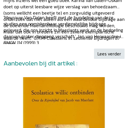
mijns inziens wel een goed boek. Karina van Dalen-Oskam
doet op uiterst leesbare wijze verslag van behoedzaam
(soms wellicht een beetje te) en zorgvuldig uitgevoerd
'Mevrouw Van Dalen heeft met de bundeling van deze
onderzoek dat niet alleen als een waardevolle bijdrage aan
studies een onmiskenbaar verdienstelijke bijdrage
de boeiende Maerlantfilologie beschouwd mag worden,
geleverd, die ons inzicht in Maerlants werk en de bedoeling
maar dat ook in bredere zin een zekere exemplarische
daarvan groter diepgang verschaft.' Jan van Herwaarden in:
waarde heeft.' G.H.M. Claassens in:
Leuvense Bijdragen 87
BMGN 114
(1999) 3.
(1998)
Lees verder
Aanbevolen bij dit artikel :