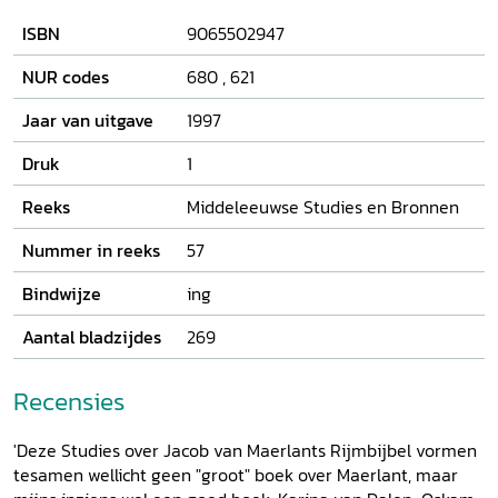
boek over de Rijmbijbel analyseert Karina van Dalen-
ISBN
9065502947
Oskam verschillende taal- en letterkundige aspecten van
deze interessante, relatief onbekende Maerlant-tekst. Ze
NUR codes
680
,
621
beschrijft Maerlants gebruik van plaats- en
persoonsnamen, onderzoekt bron en functie van
Jaar van uitgave
1997
verschillende toevoegingen (een genealogie, een apocrief
verhaal over de overbrenging van de relieken van de Drie
Druk
1
Koningen naar Keulen en veelvuldige verwijzingen naar
Reeks
Middeleeuwse Studies en Bronnen
evangelisten) en analyseert Maerlants rijmtechniek. De
Rijmbijbel
was duidelijk bestemd voor een breed publiek.
Nummer in reeks
57
De didactische kracht ervan ligt in de overeenstemming
tussen de betrouwbare, degelijke inhoud van de tekst en
Bindwijze
ing
het hoge niveau van Maerlants dichterlijke kunnen.
Aantal bladzijdes
269
Recensies
'Deze Studies over Jacob van Maerlants Rijmbijbel vormen
tesamen wellicht geen "groot" boek over Maerlant, maar