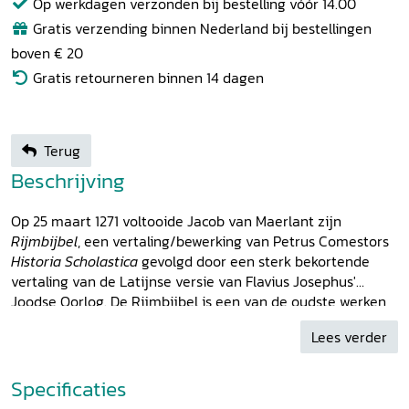
Op werkdagen verzonden bij bestelling vóór 14.00
Gratis verzending binnen Nederland bij bestellingen
boven € 20
Gratis retourneren binnen 14 dagen
Terug
Beschrijving
Op 25 maart 1271 voltooide Jacob van Maerlant zijn
Rijmbijbel
, een vertaling/bewerking van Petrus Comestors
Historia Scholastica
gevolgd door een sterk bekortende
vertaling van de Latijnse versie van Flavius Josephus'
Joodse Oorlog. De Rijmbijbel is een van de oudste werken
in de Nederlandse taal waardoor degenen die het Latijn
Lees verder
van de clerus niet machtig waren, kennis konden maken
met de belangrijkste verhalen uit de bijbel. Ook vertelt het
over de joodse opstand tegen de Romeinen en de
Specificaties
vernietiging van Jeruzalem in het jaar 70 n.Chr. In haar