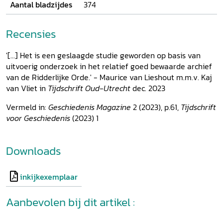
goederenverwerving van het Duitse Huis gedurende de
Aantal bladzijdes
374
middeleeuwen tot stand kwam. Veel aandacht gaat
bijvoorbeeld uit naar de beweegredenen van schenkers.
Recensies
Voor het onderzoek is rijkelijk geput uit een gevarieerde
schat aan bronnen, zoals oorkonden, pachtregisters en
landkaarten. Kruistochten, devotie, politiek en patronage,
'[...] Het is een geslaagde studie geworden op basis van
leiderschapskwaliteiten en economische omstandigheden
uitvoerig onderzoek in het relatief goed bewaarde archief
komen naar voren als de factoren die de ontwikkeling van
van de Ridderlijke Orde.' - Maurice van Lieshout m.m.v. Kaj
de goederenverwerving in verschillende vormen hebben
van Vliet in
Tijdschrift Oud-Utrecht
dec. 2023
bepaald.
Vermeld in:
Geschiedenis Magazine
2 (2023), p.61,
Tijdschrift
voor Geschiedenis
(2023) 1
Downloads
inkijkexemplaar
Aanbevolen bij dit artikel :