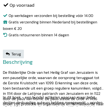
Op voorraad
Op werkdagen verzonden bij bestelling vóór 14.00
Gratis verzending binnen Nederland bij bestellingen
boven € 20
Gratis retourneren binnen 14 dagen
Terug
Beschrijving
De Ridderlijke Orde van het Heilig Graf van Jeruzalem is
een pauselijke orde, waarvan de oorsprong teruggaat tot
de Eerste Kruistocht van 1099. Erkenning van deze orde,
toen bestaande uit een groep reguliere kanunniken, volgde
in 1114 door de Latijnse patriarch van Jeruzalem en in 1122
In dit boek – een bundel artikelen waaraan maar liefst
door de paus van Rome. De paus stelde de Orde in 1496
dertien deskundige auteurs hebben meegewerkt – worden
onder zijn protectie en organiseerde en formaliseerde haar