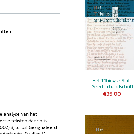
ingen van het laatste
t als zij oog in oog staan
 van 1731, die veel
t van het Hartebok in
iften
Het Tübingse Sint-
Geertruihandschrift
€35,00
e analyse van het
ctie teksten daarin is
002) 3, p. 163. Gesignaleerd
Niederlande-Studien 13