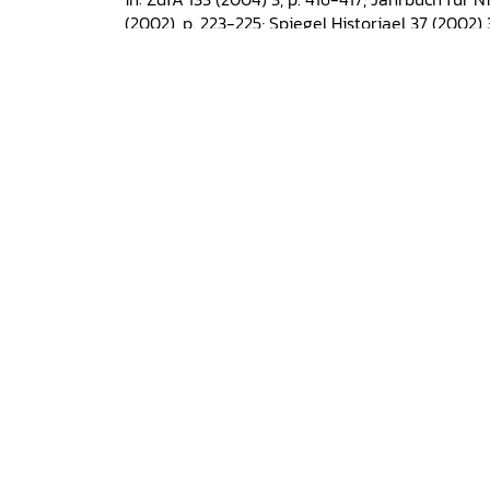
(2002), p. 223-225; Spiegel Historiael 37 (2002)
2000-2005; Leuvense Bijdragen 90 (2001), p. 53