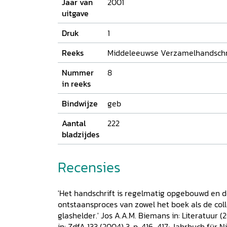
Jaar van
2001
naar een juiste levenswijze. Vooral de drie kon
uitgave
verhaal worden danig aan het schrikken gebrach
met hun drie overleden vaders. Sinds de uitgave
Druk
1
onnauwkeurigheden bevat, is geen enkele teks
diplomatische druk verschenen.
Reeks
Middeleeuwse Verzamelhandschr
Nummer
8
in reeks
Bindwijze
geb
Aantal
222
bladzijdes
Recensies
'Het handschrift is regelmatig opgebouwd en d
ontstaansproces van zowel het boek als de colle
glashelder.' Jos A.A.M. Biemans in: Literatuur (2
in: ZdfA 133 (2004) 3, p. 416-417; Jahrbuch für 