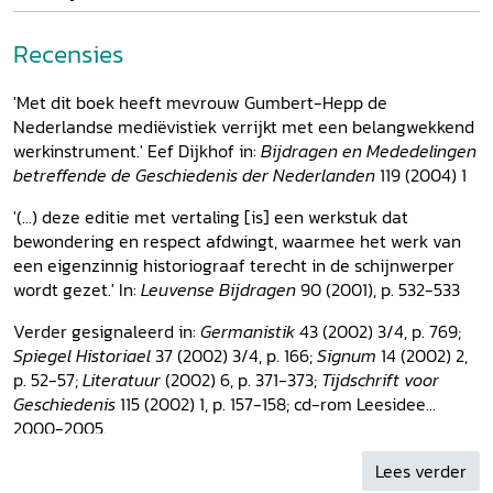
Recensies
'Met dit boek heeft mevrouw Gumbert-Hepp de
Nederlandse mediëvistiek verrijkt met een belangwekkend
werkinstrument.' Eef Dijkhof in:
Bijdragen en Mededelingen
betreffende de Geschiedenis der Nederlanden
119 (2004) 1
'(...) deze editie met vertaling [is] een werkstuk dat
bewondering en respect afdwingt, waarmee het werk van
een eigenzinnig historiograaf terecht in de schijnwerper
wordt gezet.' In:
Leuvense Bijdragen
90 (2001), p. 532-533
Verder gesignaleerd in:
Germanistik
43 (2002) 3/4, p. 769;
Spiegel Historiael
37 (2002) 3/4, p. 166;
Signum
14 (2002) 2,
p. 52-57;
Literatuur
(2002) 6, p. 371-373;
Tijdschrift voor
Geschiedenis
115 (2002) 1, p. 157-158; cd-rom Leesidee
2000-2005.
Lees verder