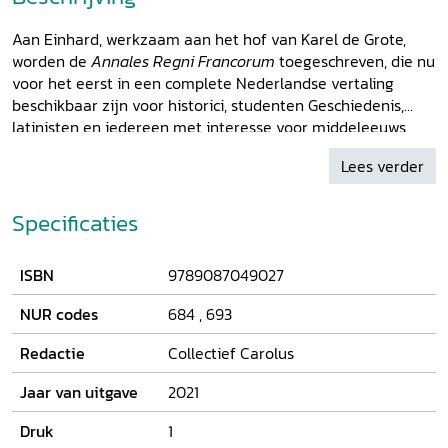
Aan Einhard, werkzaam aan het hof van Karel de Grote,
worden de
Annales Regni Francorum
toegeschreven, die nu
voor het eerst in een complete Nederlandse vertaling
beschikbaar zijn voor historici, studenten Geschiedenis,
latinisten en iedereen met interesse voor middeleeuws
Europa. De
Annales
beschrijven de jaren 741 tot en met
Lees verder
829: zowel de aanloop naar de heerschappij van Karel de
Grote als ook de opvolging in 814 door zijn zoon Lodewijk
de Vrome komt uitgebreid aan bod. Het is de periode
Specificaties
waarin uitbreiding en bestendiging van machtsposities, van
de daarmee gepaard gaande gebiedsvergroting door strijd,
ISBN
9789087049027
inlijving en oorlogen, en veel onderhandelingen met
ambassadeurs van andere machthebbers centraal staan
NUR codes
684
,
693
en tot in detail beschreven worden. Naast de Latijnse tekst
en de Nederlandse vertaling bevat de publicatie een
Redactie
Collectief Carolus
omvangrijk corpus annotaties over personen, topografische
aanduidingen en gebeurtenissen, zodat hedendaagse
Jaar van uitgave
2021
lezers zich een afgewogen beeld kunnen vormen over hoe
Druk
1
de drie grootmachten – Franken, Byzantijnen en Arabieren