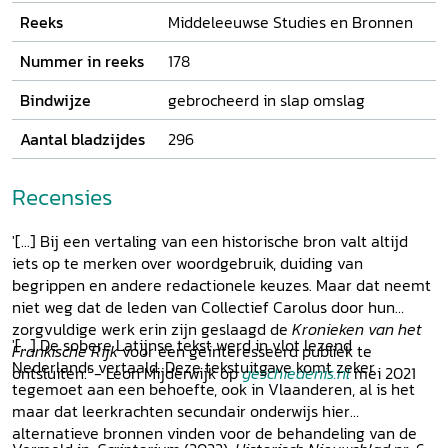
– zich destijds met elkaar verstonden en elkaar bestreden,
Reeks
Middeleeuwse Studies en Bronnen
en over hoe opeenvolgende pausen en de Frankische
heersers tussen 741 en 829 elkaar wederzijds nodig
Nummer in reeks
178
hadden. De tweetalige uitgave wordt aangevuld met
inleidende hoofdstukken over de heerschappij van Karel de
Bindwijze
gebrocheerd in slap omslag
Grote, over het nut van historische kronieken voor ons, over
Aantal bladzijdes
296
de bestaande edities van de Annales en over Einhard;
voorts zijn een kaart van het Frankische Rijk, een
stamboom en een uitgebreide index opgenomen.
Recensies
'[...] Bij een vertaling van een historische bron valt altijd
iets op te merken over woordgebruik, duiding van
begrippen en andere redactionele keuzes. Maar dat neemt
niet weg dat de leden van Collectief Carolus door hun
zorgvuldige werk erin zijn geslaagd de
Kronieken van het
'[...] De sobere Latijnse tekst werd in vlot lezend
Frankische Rijk
voor een geïnteresseerd publiek te
Nederlands vertaald. Deze tekstuitgave komt zeker
ontsluiten.' - Leon Mijderwijk op
geschiedenis.nl
mei 2021
tegemoet aan een behoefte, ook in Vlaanderen, al is het
maar dat leerkrachten secundair onderwijs hier
alternatieve bronnen vinden voor de behandeling van de