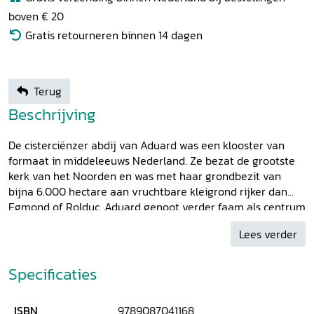
boven € 20
Gratis retourneren binnen 14 dagen
Terug
Beschrijving
De cisterciënzer abdij van Aduard was een klooster van
formaat in middeleeuws Nederland. Ze bezat de grootste
kerk van het Noorden en was met haar grondbezit van
bijna 6.000 hectare aan vruchtbare kleigrond rijker dan
Egmond of Rolduc. Aduard genoot verder faam als centrum
van geleerdheid in de late vijftiende eeuw. Omdat het
Lees verder
kloosterarchief vrijwel geheel verloren is gegaan, is de
belangrijkste geschiedbron nu een in het Latijn geschreven
abtenkroniek. In deze bundel wordt daarvan een nieuwe
Specificaties
wetenschappelijke uitgave met parallelvertaling
gepresenteerd, voorafgegaan door een achttal op de
ISBN
9789087041168