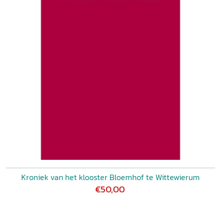
Kroniek van het klooster Bloemhof te Wittewierum
€50,00