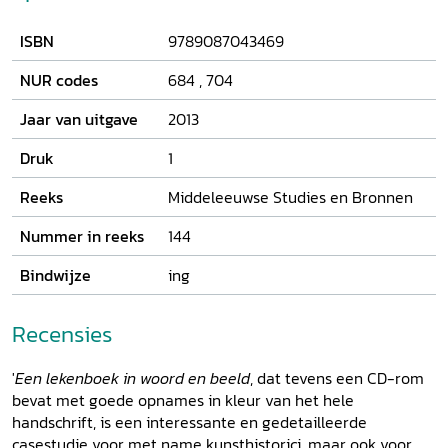
inspiratiebron voor predikers. In haar boek schetst
Bernadette Kramer hoe het Speculum humanae salvationis
ISBN
9789087043469
in de vijftiende eeuw kon worden gebruikt door een ander
publiek. Hierbij staat de Spegel der minschliken zalicheid
NUR codes
684
,
704
centraal (ms. GkS 79, KB Kopenhagen). Een analyse van de
iconografische veranderingen in de illustraties toont aan,
Jaar van uitgave
2013
dat dit in het Brugse Goudranken-atelier vervaardigde
handschrift is afgestemd op persoonlijke catechese en
Druk
1
devotie van leken. Tekst, illustraties en woord-beeldrelaties
Reeks
Middeleeuwse Studies en Bronnen
beïnvloeden gezamenlijk de performatieve leeservaring.
Nummer in reeks
144
Bindwijze
ing
Recensies
'
Een lekenboek in woord en beeld
, dat tevens een CD-rom
bevat met goede opnames in kleur van het hele
handschrift, is een interessante en gedetailleerde
casestudie voor met name kunsthistorici, maar ook voor