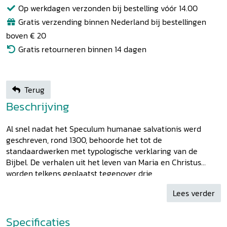
Op werkdagen verzonden bij bestelling vóór 14.00
Gratis verzending binnen Nederland bij bestellingen
boven € 20
Gratis retourneren binnen 14 dagen
Terug
Beschrijving
Al snel nadat het Speculum humanae salvationis werd
geschreven, rond 1300, behoorde het tot de
standaardwerken met typologische verklaring van de
Bijbel. De verhalen uit het leven van Maria en Christus
worden telkens geplaatst tegenover drie
oudtestamentische verhalen om te laten zien hoe de
Lees verder
komst van Christus was voorspeld in het Oude Testament.
De tekst heeft een rijk illustratieprogramma met vier
afbeeldingen per hoofdstuk en functioneerde als
Specificaties