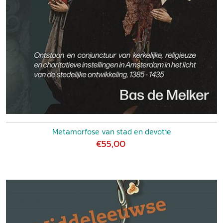
Metamorfose van stad en devotie
€55,00