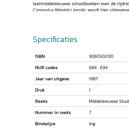
laatmiddeleeuwse schoolboeken over de tijd
Computus Magistri Jacobi
, wordt hier uitgegev
staat een vertaling in modern Nederlands. De 
soorten commentaar.
Specificaties
ISBN
9065502130
NUR codes
684
,
694
Jaar van uitgave
1987
Druk
1
Reeks
Middeleeuwse Stud
Nummer in reeks
7
Bindwijze
ing