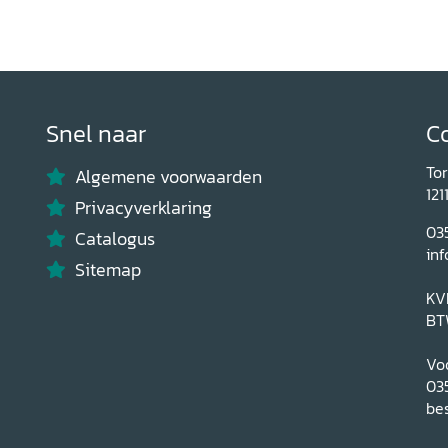
Snel naar
C
To
Algemene voorwaarden
121
Privacyverklaring
03
Catalogus
inf
Sitemap
KV
BT
Voo
03
bes