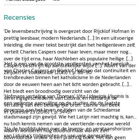
Recensies
'De levensbeschrijving is overgezet door Rijcklof Hofman in
prettig leesbaar, modern Nederlands. [...] In een uitvoerige
inleiding, die meer tekst bestrijkt dan het heiligenleven zelf,
vertelt Charles Caspers over haar leven, maar meer nog
over de tijd erna, haar
Nachleben
als populaire heilige. [...]
'Het is een van de grootste verdiensten van het tweeluik
Caspers beschrijft op aanstekelijke wijze [...]' Albert van der
van Charles Caspers en Rijcklof Hofman dat continuïteit en
Zeijden in:
Volkskunde
(2015) 1, p. 88-90
trendbreuken binnen het katholicisme in de Nederlanden
door de eeuwen heen aan het licht worden gebracht. [...]
Het biedt een broodnodig overzicht van de
'Hofmans vertaling van Thomas'
Vita Lidewigis Virginis
is
vereringsgeschiedenis van Liduina, en natuurlijk de
een welkome aanvulling op de studies die de laatste
vertaling van een belangrijke bron.' Lianne van Beek
decennia aan het leven en lijden van de Schiedamse
in:
Queeste
23 (2016) 1, p. 54-57
stadsmaagd zijn gewijd. Wie het Latijn niet machtig is, kan
nu toch kennis nemen van de veertiende-eeuwse wereld
'Na de hoofdstukken over de levens- en verstaanshorizon
waarin wonderen nog doodnormaal waren.
Een
van Liduina's tijdgenoten en van vele generaties
bovenaardse vrouw
is een prachtig boek. Het kan geen