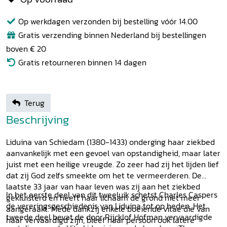
Op werkdagen verzonden bij bestelling vóór 14.00
Gratis verzending binnen Nederland bij bestellingen
boven € 20
Gratis retourneren binnen 14 dagen
Terug
Beschrijving
Liduina van Schiedam (1380-1433) onderging haar ziekbed
aanvankelijk met een gevoel van opstandigheid, maar later
juist met een heilige vreugde. Zo zeer had zij het lijden lief
dat zij God zelfs smeekte om het te vermeerderen. De
laatste 33 jaar van haar leven was zij aan het ziekbed
In het eerste deel van dit tweeluik schetst Charles Caspers
gekluisterd en heeft haar lichaam de grond niet meer
de vereringsgeschiedenis van Liduina tot op heden. Het
aangeraakt. Mede dankzij enkele boeiende vitae die van
tweede deel bevat de door Rijcklof Hofman vervaardigde
haar vervaardigd zijn, bleef haar persoon ook latere