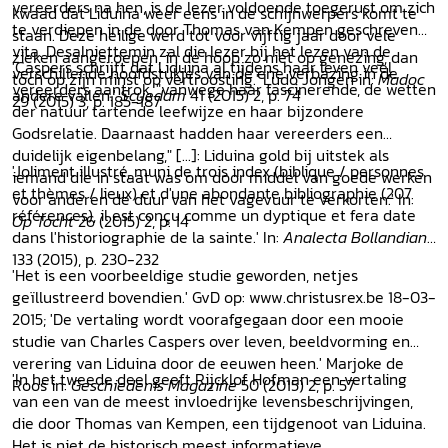
vereerders na hen, is de lezer voldoende toegerust om zich
kwaad dat Liduina weer eens in de schijnwerpers komt te
te verdiepen in de door Thomas van Kempen geschreven
staan. Deze heilige werd tot voor vijftig jaar door vele
vita. Desalniettemin zal die lezer bij het lezen van de
zieken aangeroepen, in de hoop zo niet op genezing, dan
'Caspers schrijft dat Liduina al tijdens haar leven veel
verschillende hoofdstukjes van de ene verbazing in de
toch op zijn minst op vertroosting.' Ludo Jongen in:
Madoc
vereerders aantrok, "vanwege haar fascinerende, de wetten
andere vallen.'
Scyedam
41 (2015) 2, p. 74
29 (2015) 3, p. 185-187
der natuur tartende leefwijze en haar bijzondere
Godsrelatie. Daarnaast hadden haar vereerders een
duidelijk eigenbelang," [...]: Liduina gold bij uitstek als
'Joliment illustré, muni de trois index (biblique / personnes
iemand die in staat was om door middel van goede werken
et thèmes / lieux) et d'une abondante bibliographie (207
voor anderen de duur van het vagevuur te verkorten.' In:
références), il est conçu comme un dyptique et fera date
Op Tocht
26 (2015) 2, p. 14
dans l'historiographie de la sainte.' In:
Analecta Bollandiana
133 (2015), p. 230-232
'Het is een voorbeeldige studie geworden, netjes
geïllustreerd bovendien.' GvD op: www.christusrex.be 18-03-
2015; 'De vertaling wordt voorafgegaan door een mooie
studie van Charles Caspers over leven, beeldvorming en
verering van Liduina door de eeuwen heen.' Marjoke de
'In het tweede deel geeft Rijcklof Hofman een vertaling
Roos in:
Geschiedenis Magazine
50 (2015) 2, p. 57
van een van de meest invloedrijke levensbeschrijvingen,
die door Thomas van Kempen, een tijdgenoot van Liduina.
Het is niet de historisch meest informatieve