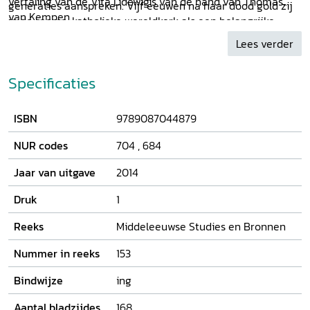
vertaling van de Vita Lidewigis van de hand van Thomas
generaties aanspreken. Vijf eeuwen na haar dood gold zij
van Kempen.
in de rooms-katholieke wereldkerk als een belangrijke
beschermheilige van langdurig zieken. Vanaf circa 1960
Lees verder
sprak haar voorbeeld de gelovigen steeds minder aan.
Specificaties
ISBN
9789087044879
NUR codes
704
,
684
Jaar van uitgave
2014
Druk
1
Reeks
Middeleeuwse Studies en Bronnen
Nummer in reeks
153
Bindwijze
ing
Aantal bladzijdes
168