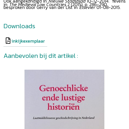
Ook aangekondigd in:
Nieuwe Stadsblad
10-12-2014. Tevens
in:
The Medieval Low Countries
2 (2015), p. 286-290
besproken door Gerry van der List in:
Elsevier
01-08-2015.
Downloads
inkijkexemplaar
Aanbevolen bij dit artikel :