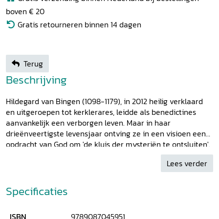
boven € 20
Gratis retourneren binnen 14 dagen
Terug
Beschrijving
Hildegard van Bingen (1098-1179), in 2012 heilig verklaard
en uitgeroepen tot kerklerares, leidde als benedictines
aanvankelijk een verborgen leven. Maar in haar
drieënveertigste levensjaar ontving ze in een visioen een
opdracht van God om 'de kluis der mysteriën te ontsluiten'.
Daarop schreef ze haar beroemd geworden trilogie
Liber
Lees verder
Scivias (Ken de wegen)
een spirituele reisgids voor de
gelovige op weg naar het hemels Jeruzalem. Naast de
Latijnse tekst is een vertaling opgenomen in het
Specificaties
Nederlands, die dicht bij Hildegards beeldende taal blijft.
De inleiding gaat nader in op de lectio divina. De
ISBN
9789087045951