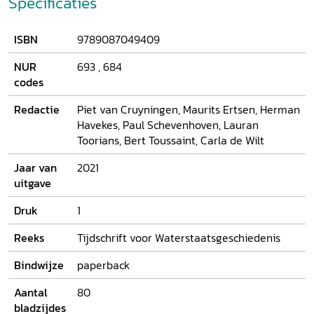
Specificaties
ISBN
9789087049409
NUR
693
,
684
codes
Redactie
Piet van Cruyningen, Maurits Ertsen, Herman
Havekes, Paul Schevenhoven, Lauran
Toorians, Bert Toussaint, Carla de Wilt
Jaar van
2021
uitgave
Druk
1
Reeks
Tijdschrift voor Waterstaatsgeschiedenis
Bindwijze
paperback
Aantal
80
bladzijdes