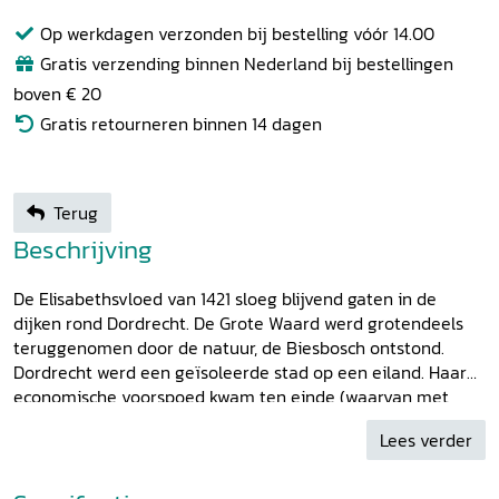
Op werkdagen verzonden bij bestelling vóór 14.00
Gratis verzending binnen Nederland bij bestellingen
boven € 20
Gratis retourneren binnen 14 dagen
Terug
Beschrijving
De Elisabethsvloed van 1421 sloeg blijvend gaten in de
dijken rond Dordrecht. De Grote Waard werd grotendeels
teruggenomen door de natuur, de Biesbosch ontstond.
Dordrecht werd een geïsoleerde stad op een eiland. Haar
economische voorspoed kwam ten einde (waarvan met
name Amsterdam profiteerde). In 2021 is het 600 jaar
Lees verder
geleden dat deze vloed de Hollandse Delta teisterde. Het
Tijdschrift voor Waterstaatsgeschiedenis
besteedt er een
boeiend themanummer aan, net als het tijdschrift
Holland
.