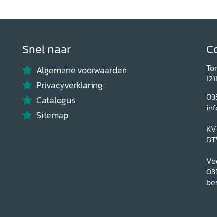
Snel naar
C
To
Algemene voorwaarden
121
Privacyverklaring
03
Catalogus
inf
Sitemap
KV
BT
Voo
03
bes