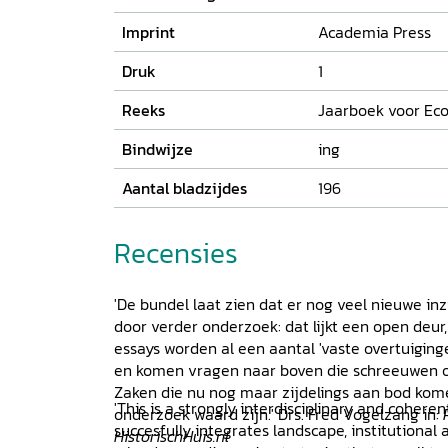
Imprint
Academia Press
Druk
1
Reeks
Jaarboek voor Eco
Bindwijze
ing
Aantal bladzijdes
196
Recensies
'De bundel laat zien dat er nog veel nieuwe inz
door verder onderzoek: dat lijkt een open deur,
essays worden al een aantal 'vaste overtuiging
en komen vragen naar boven die schreeuwen om
Zaken die nu nog maar zijdelings aan bod kom
'This is a strongly interdisciplinary and coheren
onderzoek waard zijn.' Drs. Fred Vogelzang in:
succesfully integrates landscape, institutional 
HistorischHuis.nl