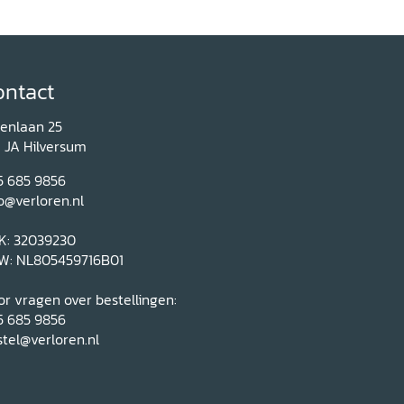
ontact
renlaan 25
1 JA Hilversum
5 685 9856
o@verloren.nl
K: 32039230
W: NL805459716B01
r vragen over bestellingen:
5 685 9856
tel@verloren.nl