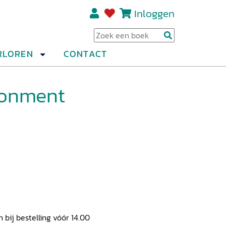
Inloggen
Regi
RLOREN
CONTACT
ronment
ij bestelling vóór 14.00