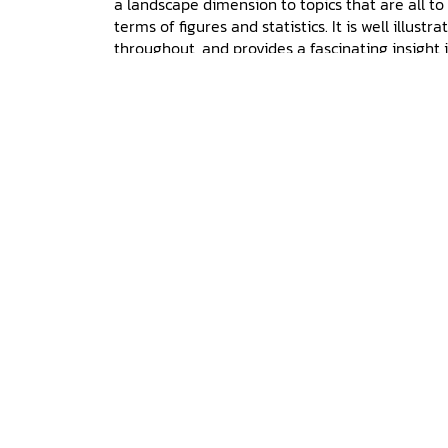
a landscape dimension to topics that are all to
terms of figures and statistics. It is well illustr
throughout, and provides a fascinating insight
institutions that have shaped this landscape.' 
Landscape History 29
(2007).