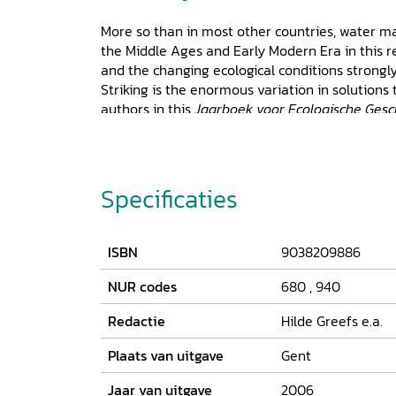
More so than in most other countries, water m
the Middle Ages and Early Modern Era in this r
and the changing ecological conditions strongl
Striking is the enormous variation in solutions 
authors in this
Jaarboek voor Ecologische Gesc
the interaction between society and the enviro
social-economic factors prove to explain why 
were sometimes sustainable and sometimes not
are introduced by Martin Reuss, a water mana
Specificaties
United States, while the broader comparative p
Andrew Wareham of Roehampton University,
ISBN
9038209886
NUR codes
680
,
940
Redactie
Hilde Greefs e.a.
Plaats van uitgave
Gent
Jaar van uitgave
2006