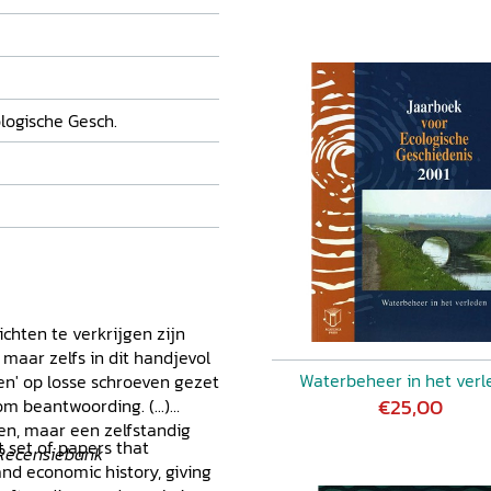
logische Gesch.
ichten te verkrijgen zijn
 maar zelfs in dit handjevol
Waterbeheer in het verl
en' op losse schroeven gezet
€25,00
 beantwoording. (...)
en, maar een zelfstandig
t set of papers that
Recensiebank
and economic history, giving