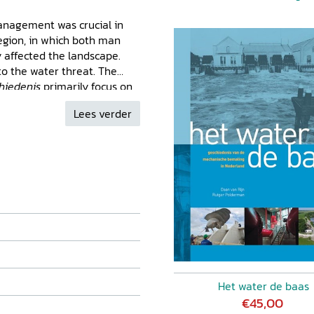
anagement was crucial in
egion, in which both man
y affected the landscape.
to the water threat. The
hiedenis
primarily focus on
nment: social-political and
Lees verder
the solutions implemented
. The various case studies
gement specialist from the
erspective is provided by
 London.
Het water de baas
€45,00