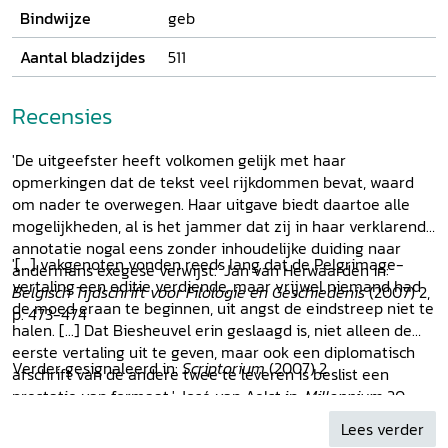
Bindwijze
geb
Aantal bladzijdes
511
Recensies
'De uitgeefster heeft volkomen gelijk met haar
opmerkingen dat de tekst veel rijkdommen bevat, waard
om nader te overwegen. Haar uitgave biedt daartoe alle
mogelijkheden, al is het jammer dat zij in haar verklarende
annotatie nogal eens zonder inhoudelijke duiding naar
'[...] vakgenoten vonden reeds lang dat de Pelgrimage-
andermans exegese verwijst.' Jan van Herwaarden in:
vertaling een editie verdiende, maar vrijwel niemand had
Belgisch Tijdschrift voor Filologie en Geschiedenis
(2007) 2,
de moed eraan te beginnen, uit angst de eindstreep niet te
p. 473-474
halen. [...] Dat Biesheuvel erin geslaagd is, niet alleen de
eerste vertaling uit te geven, maar ook een diplomatisch
Verder gesignaleerd in:
Scriptorium
(2007) 2.
afschrift van de andere twee te leveren is beslist een
prestatie van formaat.' José van Aelst in:
Millennium
20
(2006) 1, p. 79-81
Lees verder