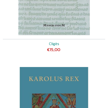
Cligès
€15,00