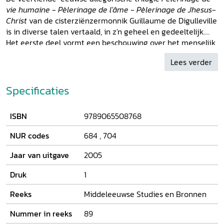
vie humaine - Pèlerinage de l'âme - Pèlerinage de Jhesus-
Christ
van de cisterziënzermonnik Guillaume de Digulleville
is in diverse talen vertaald, in z'n geheel en gedeeltelijk.
Het eerste deel vormt een beschouwing over het menselijk
leven als pelgrimsreis naar het hemels Jeruzalem. Op zijn
Lees verder
weg wordt de mens verlokt en aangevallen door diverse
zonden, maar uiteindelijk bereikt hij zijn doel door een
deugdzaam en berouwvol leven. In het Middelnederlands
Specificaties
zijn getuigen van vertalingen van de Pèlerinage de vie
humaine bewaard gebleven in drie volledig overgeleverde
ISBN
9789065508768
handschriften en een incunabel uit 1486. Die pelgrimage
vander menscheliker creaturen bestudeert de wijze van
NUR codes
684
,
704
vertalen en bewerken van de Oudfranse tekst, de relatie
tussen tekst en beeld in handschriften en druk en bevat
Jaar van uitgave
2005
een kritische editie van het meest uitgebreide van de drie
overgeleverde handschriften.
Druk
1
Reeks
Middeleeuwse Studies en Bronnen
Nummer in reeks
89