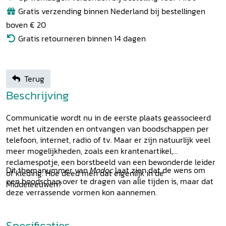
Gratis verzending binnen Nederland bij bestellingen
boven € 20
Gratis retourneren binnen 14 dagen
Terug
Beschrijving
Communicatie wordt nu in de eerste plaats geassocieerd
met het uitzenden en ontvangen van boodschappen per
telefoon, internet, radio of tv. Maar er zijn natuurlijk veel
meer mogelijkheden, zoals een krantenartikel,
reclamespotje, een borstbeeld van een bewonderde leider
Dit themanummer van
Madoc
laat zien dat de wens om
of kleding. Hoe deed men dat eigenlijk in de
een boodschap over te dragen van alle tijden is, maar dat
Middeleeuwen?
deze verrassende vormen kon aannemen.
Specificaties