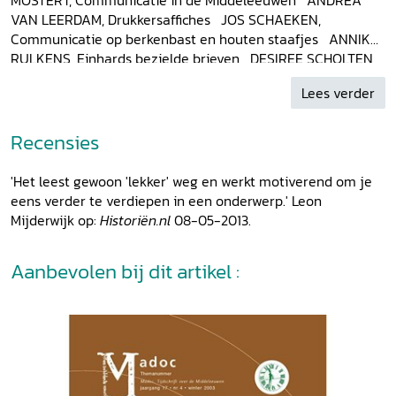
VAN LEERDAM, Drukkersaffiches JOS SCHAEKEN,
Communicatie op berkenbast en houten staafjes ANNIKA
RULKENS, Einhards bezielde brieven DESIREE SCHOLTEN,
Tussen fluistering en inktvlek. Vragen over cryptografie in
Lees verder
vroeg-middeleeuwse spionage JITSKE JASPERSE,
'Verwijfde' mannen en verfijnde vrouwen MAAIKE VAN
BERKEL, Het luisterend oor van de kalief ERIK KOOPER,
Recensies
Van nieuwkomer tot letter-lijk. De droeve geschiedenis van
de Oudengelse letter genaamd
wynn
, 'vreugde' LAURAN
'Het leest gewoon 'lekker' weg en werkt motiverend om je
TOORIANS, Communiceren met een heiligenleven: Lebuïnus
eens verder te verdiepen in een onderwerp.' Leon
en de lezer JACQUELINE VAN LEEUWEN, Publileke
Mijderwijk op:
Historiën.nl
08-05-2013.
geschriften ELISABETH DEN HARTOG, What's in a face?
Over non-verbale communicatie en serene en grijnzende
Aanbevolen bij dit artikel :
koppen in de Nederlandse gotische bouwsculptuur JESKE
VAN DONGEN, Muziekinstrumenten JELLE KOOPMANS, Wat
communiceert toneel in de Middeleeuwen?