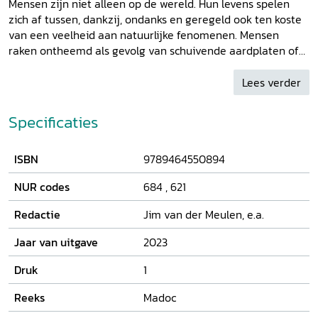
Mensen zijn niet alleen op de wereld. Hun levens spelen
zich af tussen, dankzij, ondanks en geregeld ook ten koste
van een veelheid aan natuurlijke fenomenen. Mensen
raken ontheemd als gevolg van schuivende aardplaten of
overstromende rivieren, terwijl hun afval zich in de
wereldzeeën ophoopt. Sommige dieren en planten vormen
Lees verder
een belangrijke, zo niet essentiële menselijke
voedingsbron, terwijl andere als plaag worden
Specificaties
uitgebannen. Leek een strikte scheiding tussen ‘mens’ en
‘natuur’ lange tijd vanzelfsprekend in de
ISBN
9789464550894
menswetenschappen, tegenwoordig is het steeds vaker hun
wederzijdse verwevenheid en afhankelijkheid die de
NUR codes
684
,
621
nadruk krijgt. In dit themanummer zal de omgang van
middeleeuwse mensen met hun natuurlijke omgeving
Redactie
Jim van der Meulen, e.a.
centraal staan. De natuur had een grote invloed op het
leven van middeleeuwers. De onvoorspelbaarheid van weer
Jaar van uitgave
2023
en water noopte mensen er toe hun woonplaatsen,
voedselvoorziening en transportmiddelen aan te passen.
Druk
1
En ook ziektekiemen konden een desastreus effect hebben
Reeks
Madoc
op menselijke levens.