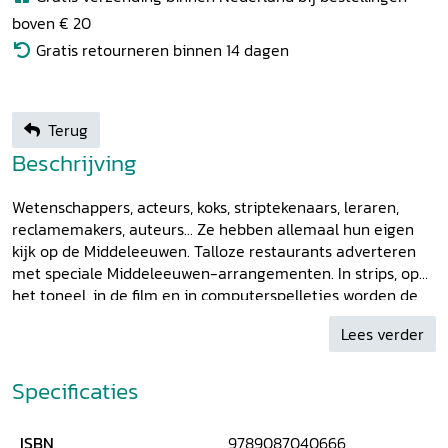
boven € 20
Gratis retourneren binnen 14 dagen
Terug
Beschrijving
Wetenschappers, acteurs, koks, striptekenaars, leraren,
reclamemakers, auteurs... Ze hebben allemaal hun eigen
kijk op de Middeleeuwen. Talloze restaurants adverteren
met speciale Middeleeuwen-arrangementen. In strips, op
het toneel, in de film en in computerspelletjes worden de
Middeleeuwen vaak clichématig opgevoerd. Welke beelden
Lees verder
worden gepresenteerd en wat wil men daarmee
overbrengen? Hoe komen deze mensen aan hun ideeën?
En waar associeert een doorsnee publiek het begrip
Specificaties
'Middeleeuwen' mee? Een straatenquête gehouden door
de redactie van Madoc laat opmerkelijke verschillen zien
ISBN
9789087040666