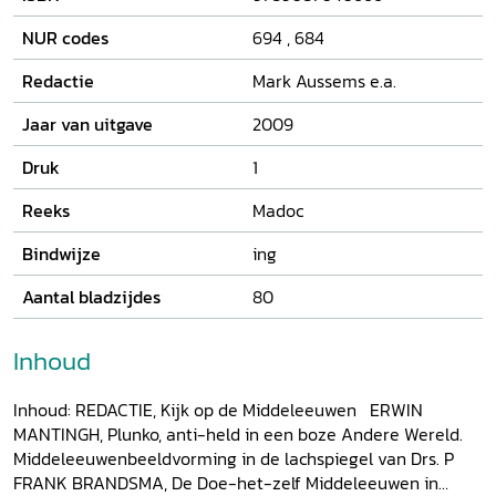
tussen de associaties van Nederlanders en Vlamingen. In
dit themanummer worden verschillende aspecten van de
NUR codes
694
,
684
beeldvorming ten aanzien van de Middeleeuwen in kaart
gebracht.
Redactie
Mark Aussems e.a.
Jaar van uitgave
2009
Druk
1
Reeks
Madoc
Bindwijze
ing
Aantal bladzijdes
80
Inhoud
Inhoud: REDACTIE, Kijk op de Middeleeuwen ERWIN
MANTINGH, Plunko, anti-held in een boze Andere Wereld.
Middeleeuwenbeeldvorming in de lachspiegel van Drs. P
FRANK BRANDSMA, De Doe-het-zelf Middeleeuwen in