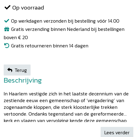
Op voorraad
Op werkdagen verzonden bij bestelling vóór 14.00
Gratis verzending binnen Nederland bij bestellingen
boven € 20
Gratis retourneren binnen 14 dagen
Terug
Beschrijving
In Haarlem vestigde zich in het laatste decennium van de
zestiende eeuw een gemeenschap of ‘vergadering’ van
zogenaamde kloppen, die sterk kloosterlijke trekken
vertoonde. Ondanks tegenstand van de gereformeerde
kerk en vlagen van vervolging kende deze gemeenschap
een opmerkelijke bloei in de zeventiende eeuw. Mede op
Lees verder
basis van de verzameling
Levens der Maechden
,