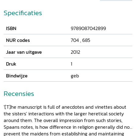
geschreven door geestelijke moeder Trijn Jans Oly,
beschrijft Joke Spaans hoe priesters en hun geestelijke
Specificaties
dochters gezamenlijk een experiment aangingen.
Traditionele kloosterlijke gebruiken werden door het
ISBN
9789087042899
Haarlems kapittel omgevormd en aangepast aan de
nieuwe situatie waarin de katholieken een getolereerde
NUR codes
704
,
685
groep waren in een andersdenkende omgeving. Bij deze
'doorstart' speelde de kloppenvergadering 'In den Hoek'
Jaar van uitgave
2012
een belangrijke rol. De Levens, waarvan de transcriptie op
cd-rom is toegevoegd aan dit boek, weerspiegelen niet
Druk
1
alleen het religieuze ideaal waaraan deze mannen en
Bindwijze
geb
vrouwen hun leven wijdden, maar ook de geleefde praktijk
van alledag. In de aanbiedingsfolder aangekondigd onder
de titel: De kloppenvergadering ‘In den Hoek’.
Recensies
'[T]he manuscript is full of anecdotes and vinettes about
the sisters' interactions with the larger heretical society
around them. The overall impression from such stories,
Spaans notes, is how difference in religion generally did not
prevent the maidens from establishing and maintaining