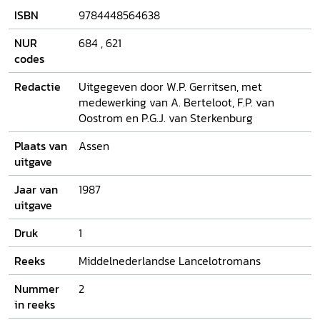
Lancelotproject naar gestreefd dit corpus van
ISBN
9784448564638
Middelnederlandse Lancelotromans door middel van
studies en tekstedities toegankelijk te maken voor het
NUR
684
,
621
internationale Arturistische onderzoek. De uit dit project
codes
resulterende boeken worden gepubliceerd in de reeks
'Middelnederlandse Lancelotromans'. Dit deel bevat een
Redactie
Uitgegeven door W.P. Gerritsen, met
editie van
Lantsloot vander Haghedochte
van de hand van
medewerking van A. Berteloot, F.P. van
W.P. Gerritsen. In zijn inleiding gaat Gerritsen in op de
Oostrom en P.G.J. van Sterkenburg
geschiedenis van het Lancelot-onderzoek en de
identificatie van de Lantsloot-fragmenten, codicologische
Plaats van
Assen
aspecten en enkele kenmerken van spelling en taalgebruik.
uitgave
Jaar van
1987
uitgave
Druk
1
Reeks
Middelnederlandse Lancelotromans
Nummer
2
in reeks