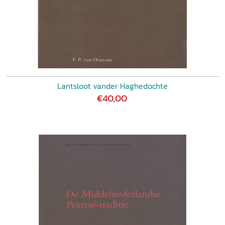
Lantsloot vander Haghedochte
€40,00