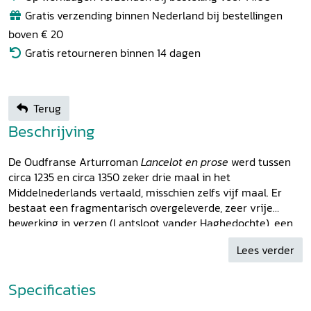
Gratis verzending binnen Nederland bij bestellingen
boven € 20
Gratis retourneren binnen 14 dagen
Terug
Beschrijving
De Oudfranse Arturroman
Lancelot en prose
werd tussen
circa 1235 en circa 1350 zeker drie maal in het
Middelnederlands vertaald, misschien zelfs vijf maal. Er
bestaat een fragmentarisch overgeleverde, zeer vrije
bewerking in verzen (Lantsloot vander Haghedochte), een
vertaling in proza (voor een klein deel bewaard gebleven in
Lees verder
de zogenoemde Rotterdamse Fragmenten) en een
vertaling in verzen (Lanceloet), die deel uitmaakt van het
geheel van teksten dat de Lancelotcompilatie genoemd
Specificaties
wordt. Sinds 1977 wordt er in het kader van het Utrechtse