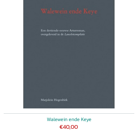
Walewein ende Keye
€40,00