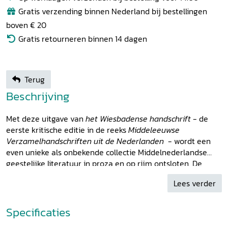
Gratis verzending binnen Nederland bij bestellingen
boven € 20
Gratis retourneren binnen 14 dagen
Terug
Beschrijving
Met deze uitgave van
het Wiesbadense handschrift
- de
eerste kritische editie in de reeks
Middeleeuwse
Verzamelhandschriften uit de Nederlanden
- wordt een
even unieke als onbekende collectie Middelnederlandse
geestelijke literatuur in proza en op rijm ontsloten. De
omvangrijke codex in folio werd rond 1410 in een Vlaams-
Lees verder
Brabants grensgebied vervaardigd. De kopiisten en
samenstellers vormden vermoedelijk een groep van
stedelijke leken die zich toelegden op een oprecht religieus
Specificaties
leven. De teksten getuigen van drie belangstellingssferen: