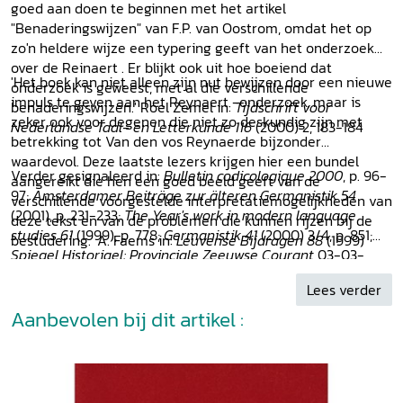
goed aan doen te beginnen met het artikel
"Benaderingswijzen" van F.P. van Oostrom, omdat het op
zo'n heldere wijze een typering geeft van het onderzoek
over de Reinaert . Er blijkt ook uit hoe boeiend dat
'Het boek kan niet alleen zijn nut bewijzen door een nieuwe
onderzoek is geweest, met al die verschillende
impuls te geven aan het Reynaert -onderzoek, maar is
benaderingswijzen.' Roel Zemel in:
Tijdschrift voor
zeker ook voor degenen die niet zo deskundig zijn met
Nederlandse Taal- en Letterkunde 116
(2000) 2, 183-184
betrekking tot Van den vos Reynaerde bijzonder
waardevol. Deze laatste lezers krijgen hier een bundel
Verder gesignaleerd in:
Bulletin codicologique 2000
, p. 96-
aangereikt die hen een goed beeld geeft van de
97;
Amsterdamer Beiträge zur älteren Germanistik 54
verschillende voorgestelde interpretatiemogelijkheden van
(2001), p. 231-233;
The Year's work in modern language
deze tekst en van de problemen die kunnen rijzen bij de
studies 61
(1999), p. 778;
Germanistik 41
(2000) 3/4, p. 851;
bestudering.' A. Faems in:
Leuvense Bijdragen 88
(1999)
Spiegel Historiael; Provinciale Zeeuwse Courant
03-03-
2000; cd-rom
Leesidee
2000-2005.
Lees verder
Aanbevolen bij dit artikel :