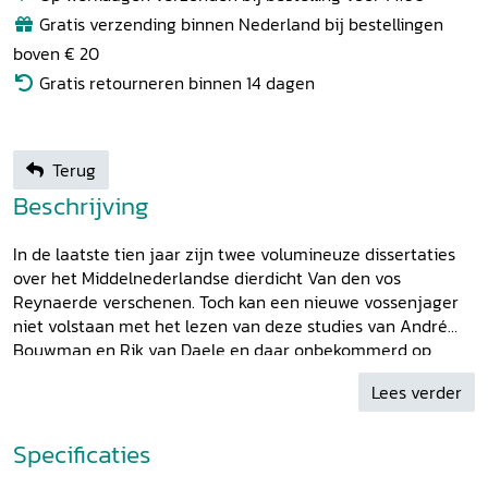
Gratis verzending binnen Nederland bij bestellingen
boven € 20
Gratis retourneren binnen 14 dagen
Terug
Beschrijving
In de laatste tien jaar zijn twee volumineuze dissertaties
over het Middelnederlandse dierdicht Van den vos
Reynaerde verschenen. Toch kan een nieuwe vossenjager
niet volstaan met het lezen van deze studies van André
Bouwman en Rik van Daele en daar onbekommerd op
voortbouwen. Juist vanwege de kritiek van Jo Reynaert op
Lees verder
de eensgezindheid binnen het recente Reynaert-
onderzoek - met name de extreem negatieve
schilderingvan de Reynaert-figuur en het anti-hoofse
Specificaties
karakter van het werk - is het zinvol te onderzoeken waar