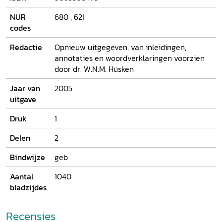
uitgave - met een uitvoerige inleiding die nieuwe gegevens
bevat over auteur en werk, een gedetailleerde
NUR
680
,
621
verantwoording, taalkundige aantekeningen, afzonderlijke
codes
inleidingen bij ieder spel en uitvoerige woordverklaringen
en annotaties - stelt de 21ste-eeuwse lezer in staat het
Redactie
Opnieuw uitgegeven, van inleidingen,
werk van deze opmerkelijke auteur, gestorven in 1566, zelf
annotaties en woordverklaringen voorzien
te lezen en begrijpen.
door dr. W.N.M. Hüsken
Jaar van
2005
uitgave
Druk
1
Delen
2
Bindwijze
geb
Aantal
1040
bladzijdes
Recensies