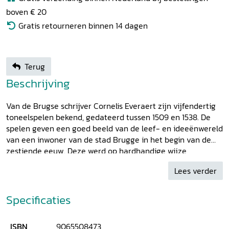
boven € 20
Gratis retourneren binnen 14 dagen
Terug
Beschrijving
Van de Brugse schrijver Cornelis Everaert zijn vijfendertig
toneelspelen bekend, gedateerd tussen 1509 en 1538. De
spelen geven een goed beeld van de leef- en ideeënwereld
van een inwoner van de stad Brugge in het begin van de
zestiende eeuw. Deze werd op hardhandige wijze
geconfronteerd met vernieuwingen op sociaal,
Lees verder
godsdienstig, economisch én politiek vlak. Hoewel Everaert
nog volledig in de middeleeuwse traditie staat, dringt ook
in zijn werk de nieuwe tijd door. Everaerts spelen zijn
Specificaties
tussen 1898 en 1920 voor het eerst integraal in druk
uitgegeven, maar zonder veel toelichting. Deze nieuwe
ISBN
9065508473