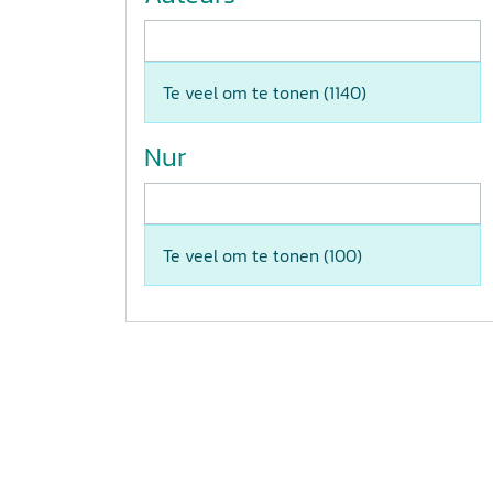
Te veel om te tonen (
1140
)
Nur
Te veel om te tonen (
100
)