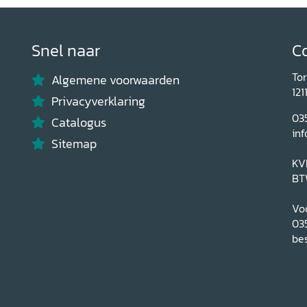
Snel naar
C
To
Algemene voorwaarden
121
Privacyverklaring
03
Catalogus
inf
Sitemap
KV
BT
Voo
03
bes