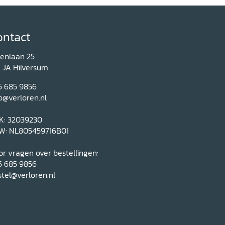
ontact
renlaan 25
1 JA Hilversum
5 685 9856
o@verloren.nl
K: 32039230
W: NL805459716B01
r vragen over bestellingen:
5 685 9856
tel@verloren.nl