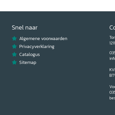
Snel naar
C
To
Algemene voorwaarden
121
Privacyverklaring
03
Catalogus
inf
Sitemap
KV
BT
Voo
03
bes