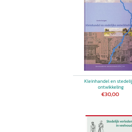
 niet uitsluitend
zeker ook voor allen die
eschiedenis van het
ontwikkeling van steden in
 2000.
Kleinhandel en stedeli
ontwikkeling
€30,00