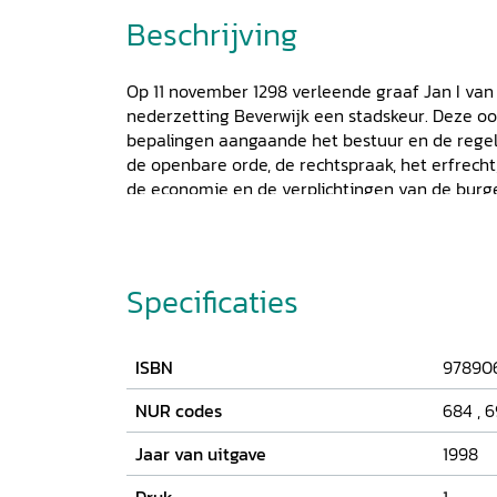
Beschrijving
Op 11 november 1298 verleende graaf Jan I van
nederzetting Beverwijk een stadskeur. Deze oo
bepalingen aangaande het bestuur en de regel
de openbare orde, de rechtspraak, het erfrecht
de economie en de verplichtingen van de burg
en hun eigen gemeenschap. Door het bezit va
Beverwijk zich voortaan juridisch van het omri
zich nu met recht stad noemen. De Latijnse te
wordt in dit boek uitgegeven met daarnaast ee
Specificaties
Nederlands. In de inleiding bij deze editie wor
gepresenteerd van nieuw onderzoek naar de s
Belangrijke vragen zijn hierbij. Wat was de ac
ISBN
97890
privilegiëring? Welke personen en gebeurtenis
stadrecht? Hoe kwam het stuk tot stand en we
NUR codes
684
,
6
het feitelijk teweeg? Deze vraagstukken worde
Jaar van uitgave
1998
manieren aangepakt. Eerst onderzoeken de aut
document en de herkomst van zijn bewoording