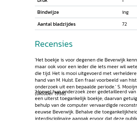
Druk
1
uitvaardiging in het politieke, economische en
de tijd. Op basis van historisch-geografische, 
Bindwijze
ing
archeologische onderzoeksresultaten beschrij
meer de waterstaatkundige ontwikkelingen in
Aantal bladzijdes
72
Kennemerland en de invloed daarvan op de ver
ontwikkeling van een nieuwe kern Wiic naast 
Recensies
Agathenkerka. Deze uitgave vormt een belangri
geschiedenis van Beverwijk en aan de geschied
in het gebied van de graven van Holland in de
'Het boekje is voor degenen die Beverwijk ken
eeuw.
maar ook voor een ieder die iets meer wil wet
die tijd. Het is mooi uitgevoerd met verhelderen
hand van M. Hulst. Een fraai voorbeeld van his
onderzoek uit een bepaalde periode.' S. Mooij
'Hoewel hun onderzoek zeer gedetailleerd van 
(oktober 1998)
een uiterst toegankelijk boekje; daarvan getuig
behulp van de computer vervaardigde reconstr
eeuwse Beverwijk. Behalve die toegankelijkheid
interdisciplinaire aanpak ervoor dat deze publi
voorbeeld mag zijn voor nadere lokaal-historisch
punt is voorts dat de lokale bevindingen steed