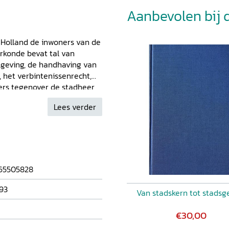
Aanbevolen bij di
 Holland de inwoners van de
rkonde bevat tal van
geving, de handhaving van
, het verbintenissenrecht,
ers tegenover de stadheer
n de keur onderscheidde
Lees verder
ngende platteland. Het kon
kst van deze stadskeur
n vertaling in modern
den de resultaten
tad-wording van Beverwijk.
htergrond van de
65505828
sen leidden tot verlenen van
lke veranderingen bracht
93
Van stadskern tot stadsg
n op verschillende
eurs het schrift van het
€30,00
en en plaatsen de