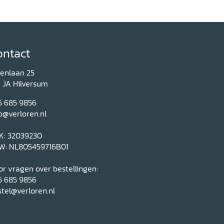
ontact
renlaan 25
1 JA Hilversum
5 685 9856
o@verloren.nl
K: 32039230
W: NL805459716B01
r vragen over bestellingen:
5 685 9856
tel@verloren.nl