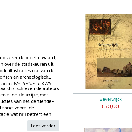
 maatschappelijke milieu van
topografische en
ven ze vervolgens onder
 het dertiende-eeuwse
keersgeografie, en de
de bestaande woonkern
jke bijdrage aan de locale
enis van de verstedelijking
 dertiende en veertiende
nen zeker de moeite waard,
en over de stadskeuren uit
de illustraties o.a. van de
torisch en archeologisch
man in:
Westerheem 47/5
aard is, schreven de auteurs
en al de kleurrijke, met
Beverwijck
ucties van het dertiende-
€50,00
 zorgt vooral de
catie wat mij betreft een
e studies. (...) Een sterk
Lees verder
s tegen bovenlokale