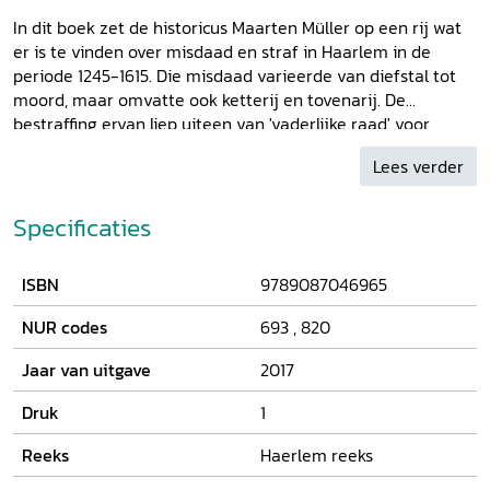
In dit boek zet de historicus Maarten Müller op een rij wat
er is te vinden over misdaad en straf in Haarlem in de
periode 1245-1615. Die misdaad varieerde van diefstal tot
moord, maar omvatte ook ketterij en tovenarij. De
bestraffing ervan liep uiteen van 'vaderlijke raad' voor
jonge dieven, bedelaars of vechtersbazen tot verbanning
Lees verder
en de doodstraf door ophanging of onthoofding, al dan niet
voorafgegaan door 'pijnlijke ondervraging'. Müller beschrijft
hoe het stadsbestuur van Haarlem, de graaf van Holland
Specificaties
en later de Staten van Holland reageerden en
anticipeerden op verschillende vormen van criminaliteit. Hij
ISBN
9789087046965
schetst daarbij de ontwikkeling van de strafrechtelijke
procedures. Het allereerste archiefstuk met een
NUR codes
693
,
820
strafrechtelijke inhoud is het Haarlemse stadsrecht uit 1245.
Ook de bewaarde rekeningen van de Haarlemse schouten
Jaar van uitgave
2017
en de vonnissen van de schepenbank vormen een
belangrijke bron voor dit boek.
Druk
1
Reeks
Haerlem reeks