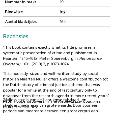
Nummer in reeks
19
Bindwijze
ing
Aantal bladzijdes
164
Recensies
'This book contains exactly what its title promises: a
systematic presentation of crime and punishment in
Haarlem, 1245–1615.' Pieter Spierenburg in:
Renaissance
Quarterly
LXXII (2019) 3, p. 1073-1074
This modestly-sized and well-written study by social
historian Maarten Müller offers a welcome contribution tot
the Dutch history of criminal justice, a theme that was
popular for a while at the end of last century only to
disappear from the research agenda in more recent years.'
'Müllers studie van de Haarlemse misdaad- en
Peter Hoppenbrouwers in:
The Medieval Low Countries
strafgeschiedenis is van grote waarde. Door voor een
(2018) 5, p. 324-325
periode van meerdere eeuwen een groot corpus aan