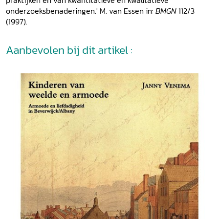
criminele kinderen. Vanaf 1886, met de invoering van de
onderzoeksbenaderingen.' M. van Essen in:
BMGN
112/3
nieuwe strafwet, kregen alle criminele kinderen in het
(1997).
vervolg een rijksopvoeding en werd de zorg voor criminele
kinderen een werkveld tussen het gevangeniswezen en de
Aanbevolen bij dit artikel :
particuliere residentiële jeugdzorg in.