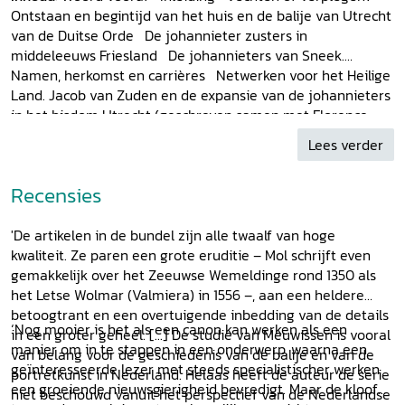
Ontstaan en begintijd van het huis en de balije van Utrecht
van de Duitse Orde De johannieter zusters in
middeleeuws Friesland De johannieters van Sneek.
Namen, herkomst en carrières Netwerken voor het Heilige
Land. Jacob van Zuden en de expansie van de johannieters
in het bisdom Utrecht (geschreven samen met Florence
Koorn) De johannieter commanderij van Wemeldinge
Lees verder
Nederlandse ridderbroeders van de Duitse Orde in Lijfland.
Herkomst, afkomst en carrières Een toevluchtsoord voor
Recensies
de 'arme' adel. Veranderingen in de toelating van
ridderbroeders tot de Duitse Orde in de vijftiende eeuw
Crisis in Pruisen, crisis in de balijen? De casus Utrecht, 1443-
'De artikelen in de bundel zijn alle twaalf van hoge
1469 Friesland en Groningen onder de Duitse Orde? Een
kwaliteit. Ze paren een grote eruditie – Mol schrijft even
fantastisch plan van hoogmeester Albrecht van
gemakkelijk over het Zeeuwse Wemeldinge rond 1350 als
Brandenburg-Ansbach uit 1517 Verrader van Lijfland? De
het Letse Wolmar (Valmiera) in 1556 –, aan een heldere
Nederlandse ordemaarschalk Jasper van Munster en het
betoogtrant en een overtuigende inbedding van de details
‘Nog mooier is het als een canon kan werken als een
begin van de Lijflandse crisis, 1554-1557 Proberen te
in een groter geheel. [...] De studie van Meuwissen is vooral
manier om in te stappen in een onderwerp, waarna een
overleven. De geestelijke ridderorden in Utrecht, 1580-
van belang voor de geschiedenis van de balije en van de
geïnteresseerde lezer met steeds specialistischer werken
1620 Het middeleeuwse erfgoed van de Duitse Orde in
portretkunst in Nederland. Helaas heeft de auteur de serie
een groeiende nieuwsgierigheid bevredigt. Maar de kloof
Nederland
Bronnen en literatuur Lijst van afbeeldingen
niet beschouwd vanuit het perspectief van de Nederlandse