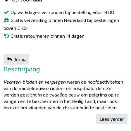
Op werkdagen verzonden bij bestelling vóór 14.00
Gratis verzending binnen Nederland bij bestellingen
boven € 20
Gratis retourneren binnen 14 dagen
Terug
Beschrijving
Vechten, bidden en verplegen
waren de hoofdactiviteiten
van de middeleeuwse ridder- en hospitaalorden. Ze
werden gesticht in de twaalfde eeuw om pelgrims op te
vangen en te beschermen in het Heilig Land, maar ook
ingezet om vijanden van de christenheid te bestrijden.
Daarvoor verwierven ze bezittingen in heel Europa, wat hen
Lees verder
tot machtige broederschappen maakte. In de Noordelijke
Nederlanden, inclusief de zich tot Bremen uitstrekkende