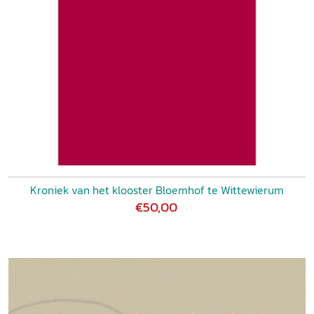
Kroniek van het klooster Bloemhof te Wittewierum
€50,00