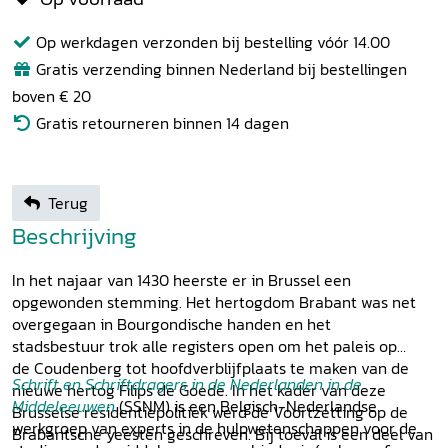
Op werkdagen verzonden bij bestelling vóór 14.00
Gratis verzending binnen Nederland bij bestellingen
boven € 20
Gratis retourneren binnen 14 dagen
Terug
Beschrijving
In het najaar van 1430 heerste er in Brussel een
opgewonden stemming. Het hertogdom Brabant was net
overgegaan in Bourgondische handen en het
stadsbestuur trok alle registers open om het paleis op
de Coudenberg tot hoofdverblijfplaats te maken van de
Schrift en Schriftdragers in de Nederlanden in de
nieuwe hertog Filips de Goede. In het kader van deze
Middeleeuwen
(SSNM) is een Belgisch-Nederlandse
Brusselse residentiepolitiek werd de Voortzetting op de
werkgroep van experts in de hulpwetenschappen voor de
Brabantsche yeesten geschreven. Bij toeval is een deel van