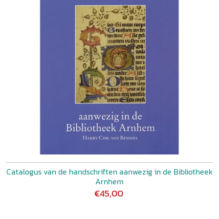
een ijkpunt zijn in de studie van Middelnederlandse
autografen.’ Joost van Driel in:
VakTaal
(2009) 3/4, p. 30-31
Catalogus van de handschriften aanwezig in de Bibliotheek
Arnhem
€45,00