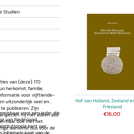
e Studien
ities van [deze] 170
 herkomst, familie,
informatie voor vijftiende-
Hof van Holland, Zeeland e
n uitzonderlijk veel en
Friesland
te publiceren. Zijn
onmisbaar voor een ieder die
€16,00
ngezien hij niet alleen alle
ing van Nederland.
e, maar ook met het
stitutionele kant van
tige aanwinst dus voor de
e informele kant van de