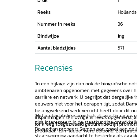
Druk
1
Reeks
Hollands
Nummer in reeks
36
Bindwijze
ing
Aantal bladzijdes
571
Recensies
'In een bijlage zijn dan ook de biografische not
ambtenaren opgenomen met gegevens over hun
carrière en netwerk. U begrijpt dat dergelijke 
eeuwers niet voor het oprapen ligt, zodat Dame
belangwekkend werk verricht heeft door dit nu 
'Het ambachtelijke proefschrift van Damen is 
inspanningen zijn ovrigens reeds opgemerkt, aa
zich interesseert in de staatkundige ontwikkel
lof kreeg toegezwaaid gedurende zijn promoti
Bovendien probeert Damen aan zowel aan de in
predikaat "cum laude" werd beloond. Een prach
staatsvorming aandacht te besteden als aan d