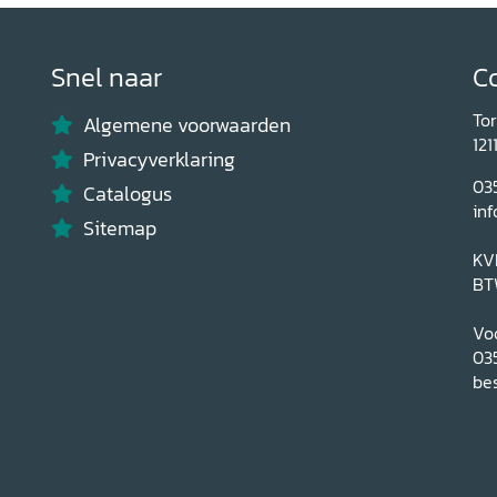
Snel naar
C
To
Algemene voorwaarden
121
Privacyverklaring
03
Catalogus
inf
Sitemap
KV
BT
Voo
03
bes