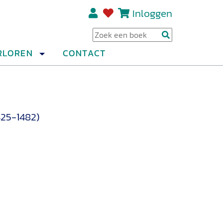
Inloggen
Regi
RLOREN
CONTACT
425-1482)