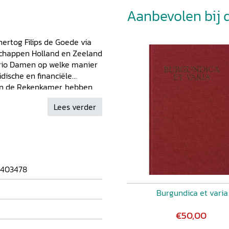
Aanbevolen bij di
ertog Filips de Goede via
fschappen Holland en Zeeland
rio Damen op welke manier
dische en financiële
 en de Rekenkamer, hebben
ten in de Bourgondische
Lees verder
t van dienst wordt
 het gewestelijk
w en passeren alle
jkt Damen welke strategie
mbtenaren en met welke
yaliteit te bevorderen. De
403478
geklemd tussen de belangen
het onderwerp van het derde
Burgundica et varia
 van 170 ambtenaren
milie, carrière en netwerk.
€50,00