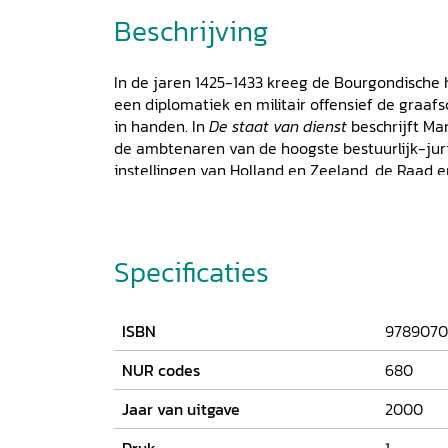
Beschrijving
In de jaren 1425-1433 kreeg de Bourgondische h
een diplomatiek en militair offensief de graa
in handen. In
De staat van dienst
beschrijft Ma
de ambtenaren van de hoogste bestuurlijk-juri
instellingen van Holland en Zeeland, de Raad
bijgedragen aan de integratie van deze gewes
personele unie. In het eerste deel van De staa
onderzocht welke institutionele vernieuwingen
staatsapparaat onderging in de vijftiende eeu
Specificaties
ambtenaren de revue. In het tweede deel beki
de vorst volgde bij de recrutering van zijn a
middelen hij trachtte hun dienstbaarheid en lo
ISBN
9789070
intermediaire positie van de ambtenaren - in
van de hertog en die van de onderdanen - is 
NUR codes
680
deel. In een bijlage zijn biografische notities
Jaar van uitgave
2000
opgenomen met gegevens over hun herkomst, fa