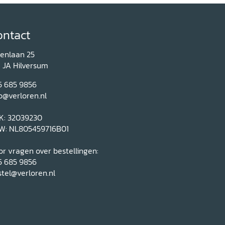
ontact
renlaan 25
1 JA Hilversum
5 685 9856
o@verloren.nl
K: 32039230
W: NL805459716B01
r vragen over bestellingen:
5 685 9856
tel@verloren.nl