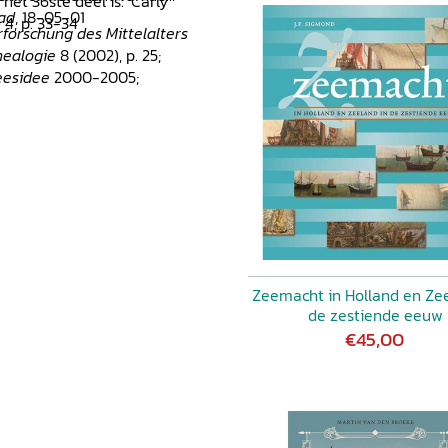
het 36ste deel is.' Carly
ad
, 18-05-01
 4, p. 33-34
rforschung des Mittelalters
ealogie
8 (2002), p. 25;
eesidee
2000-2005;
Zeemacht in Holland en Zee
de zestiende eeuw
€45,00