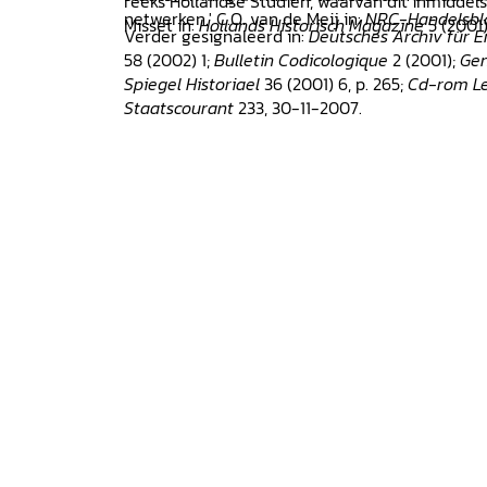
reeks Hollandse Studiën, waarvan dit inmiddels 
netwerken.' C.O. van de Meij in:
NRC-Handelsbl
Misset in:
Hollands Historisch Magazine
5 (2001)
Verder gesignaleerd in:
Deutsches Archiv für E
58 (2002) 1;
Bulletin Codicologique
2 (2001);
Gen
Spiegel Historiael
36 (2001) 6, p. 265;
Cd-rom L
Staatscourant
233, 30-11-2007.