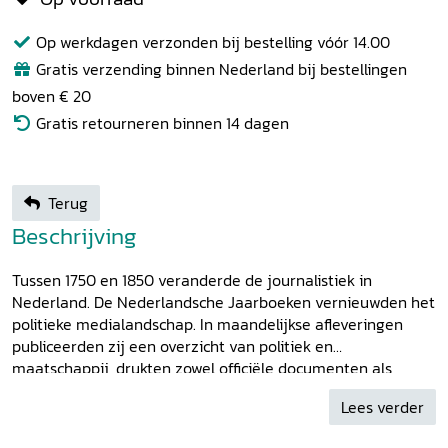
Op werkdagen verzonden bij bestelling vóór 14.00
Gratis verzending binnen Nederland bij bestellingen
boven € 20
Gratis retourneren binnen 14 dagen
Terug
Beschrijving
Tussen 1750 en 1850 veranderde de journalistiek in
Nederland. De Nederlandsche Jaarboeken vernieuwden het
politieke medialandschap. In maandelijkse afleveringen
publiceerden zij een overzicht van politiek en
maatschappij, drukten zowel officiële documenten als
lokale ooggetuigenverslagen af en maakten gebruik van
Lees verder
een netwerk van correspondenten. Naast nieuws over heel
het land gaven zij commentaar. Daarin toonden zij zich