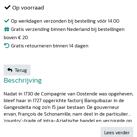
Op voorraad
Op werkdagen verzonden bij bestelling vóór 14.00
Gratis verzending binnen Nederland bij bestellingen
boven € 20
Gratis retourneren binnen 14 dagen
Terug
Beschrijving
Nadat in 1730 de Compagnie van Oostende was opgeheven,
bleef haar in 1727 opgerichte factorij Banquibazar in de
Gangesdelta nog zo'n 15 jaar bestaan. De gouverneur
ervan, François de Schonamille, nam deel in de particuliere
'country'-trade of intra-Aziatische handel en verzorgde op
commissie ladingen voor Zweedse, Deense en Portugese
Lees verder
schepen. Zijn levensverhaal, boeiend verteld door Jan