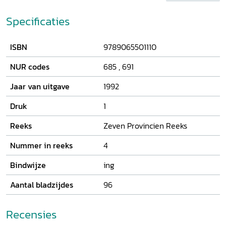
Parmentier, vormt de rode draad van dit boek. Het biedt
een onthullende blik achter de schermen van de officiële
Specificaties
compagnie-activiteiten en laat zien hoe de handel van de
Europese compagnieën werd uitgehold door het eigen
ISBN
9789065501110
personeel, in samenwerking met enkele vrijbuiters zoals De
Schonamille.
NUR codes
685
,
691
Jaar van uitgave
1992
Druk
1
Reeks
Zeven Provincien Reeks
Nummer in reeks
4
Bindwijze
ing
Aantal bladzijdes
96
Recensies