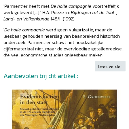
'Parmentier heeft met
De holle compagnie
voortreffelijk
werk geleverd [...].' H.A. Poeze in:
Bijdragen tot de Taal-,
Land- en Volkenkunde
148/II (1992)
'
De holle compagnie
werd geen vulgarizatie, maar de
leesbaar gehouden neerslag van baanbrekend historisch
onderzoek. Parmentier schuwt het noodzakelijke
cijfermateriaal niet, maar de overvloedige getallenreeksen
die veel economische studies onleesbaar maken,
ontbreken. De auteur staaft zijn beweringen met
Lees verder
voetnoten en de specialist vindt achteraan een bronnen
opgave en bibliografie. De persoonlijkheid van De
Aanbevolen bij dit artikel :
Schonamille fungeert als rode draad door een verhaal dat
door zijn avontuurlijke karakter en ook dankzij de heldere
stijl de leek weet te boeien. De illustraties zijn met zorg
gekozen.' J. Lampo in:
De Standaard
10-07-1993.