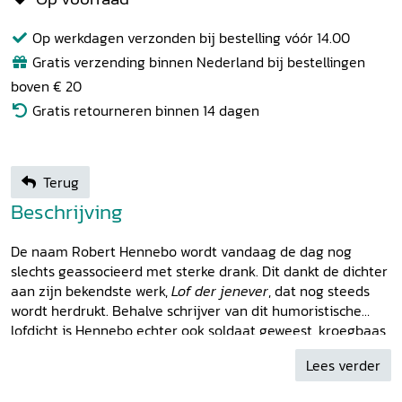
Op werkdagen verzonden bij bestelling vóór 14.00
Gratis verzending binnen Nederland bij bestellingen
boven € 20
Gratis retourneren binnen 14 dagen
Terug
Beschrijving
De naam Robert Hennebo wordt vandaag de dag nog
slechts geassocieerd met sterke drank. Dit dankt de dichter
aan zijn bekendste werk,
Lof der jenever
, dat nog steeds
wordt herdrukt. Behalve schrijver van dit humoristische
lofdicht is Hennebo echter ook soldaat geweest, kroegbaas,
acteur aan de Amsterdamse schouwburg, speculant in de
Lees verder
windhandel van 1720, zwerver, vertaler en makelaar. Zijn
belevenissen bieden genoeg stof voor een vermakelijke