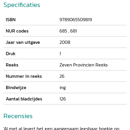
schelmenroman. Gerard Schelvis en Kees van der Vloed
Specificaties
beschrijven het veelbewogen leven van deze levende
legende uit de achttiende eeuw. Zij behandelen eerst
ISBN
9789065509819
Hennebo's afkomst en jeugd, volgen hem in zijn
verschillende carrières en besteden aandacht aan zijn
NUR codes
685
,
681
humor. Daarna komen zijn dichterschap en zijn oeuvre
uitgebreid aan de orde, met name zijn bruiloftgedichten.
Jaar van uitgave
2008
Jenever en wind
sluit af met een overzicht van de vele
uitgaven van Hennebo's werken.
Druk
1
Reeks
Zeven Provincien Reeks
Nummer in reeks
26
Bindwijze
ing
Aantal bladzijdes
126
Recensies
'Al met al levert het een aangenaam leesbaar boekje op,