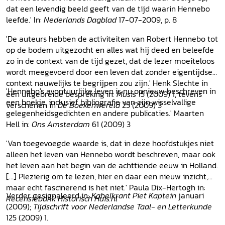
dat een levendig beeld geeft van de tijd waarin Hennebo
leefde.' In:
Nederlands Dagblad
17-07-2009, p. 8
'De auteurs hebben de activiteiten van Robert Hennebo tot
op de bodem uitgezocht en alles wat hij deed en beleefde
zo in de context van de tijd gezet, dat de lezer moeiteloos
wordt meegevoerd door een leven dat zonder eigentijdse
context nauwelijks te begrijpen zou zijn.' Henk Slechte in
'Hennebo's avontuurlijke leven is nu opnieuw beschreven in
een uitgebreide bespreking in:
Musis
15 (2009) 1, tevens
een boekje, inclusief bibliografie van zijn wisselvallige
verschenen in
De Boekenwereld
25 (2009) 3
gelegenheidsgedichten en andere publicaties.' Maarten
Hell in:
Ons Amsterdam
61 (2009) 3
'Van toegevoegde waarde is, dat in deze hoofdstukjes niet
alleen het leven van Hennebo wordt beschreven, maar ook
het leven aan het begin van de achttiende eeuw in Holland.
[...] Plezierig om te lezen, hier en daar een nieuw inzicht,
maar echt fascinerend is het niet.' Paula Dix-Hertogh in:
Verder gesignaleerd in:
Kabelkrant Piet Kaptein
januari
Recensiebank Historisch Huis.nl
(2009);
Tijdschrift voor Nederlandse Taal- en Letterkunde
125 (2009) 1.