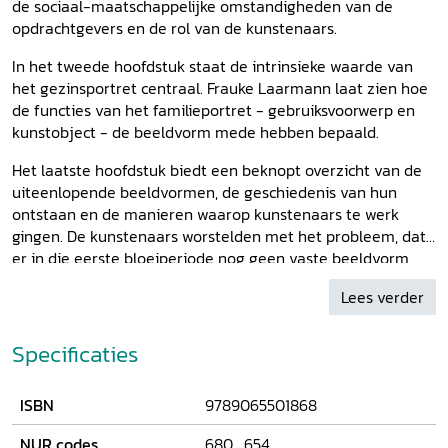
de sociaal-maatschappelijke omstandigheden van de
opdrachtgevers en de rol van de kunstenaars.
In het tweede hoofdstuk staat de intrinsieke waarde van
het gezinsportret centraal. Frauke Laarmann laat zien hoe
de functies van het familieportret - gebruiksvoorwerp en
kunstobject - de beeldvorm mede hebben bepaald.
Het laatste hoofdstuk biedt een beknopt overzicht van de
uiteenlopende beeldvormen, de geschiedenis van hun
ontstaan en de manieren waarop kunstenaars te werk
gingen. De kunstenaars worstelden met het probleem, dat
er in die eerste bloeiperiode nog geen vaste beeldvorm
voor het familieportret bestond. Vanuit hun eigen kennis en
Lees verder
specialisme moesten zij iets ontwikkelen dat op
instemming van het publiek kon rekenen en verkoopbaar
was. Deze zoektocht naar een passende beeldvorm via
Specificaties
zijsporen en omwegen is kenmerkend voor de bijzonder
boeiende fase van het ontstaan van dit genre.
ISBN
9789065501868
NUR codes
680
,
654