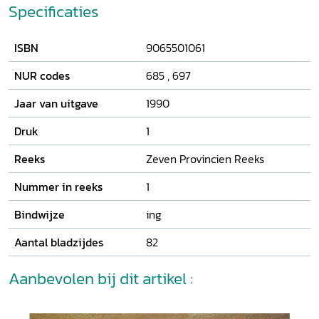
sprake is geweest van 'partijen'. Er waren wel landelijke
Specificaties
facties (kabalen), maar deze kunnen niet geduid worden
met de ouderwetse begrippen staats- en prinsgezind.
ISBN
9065501061
NUR codes
685
,
697
Jaar van uitgave
1990
Druk
1
Reeks
Zeven Provincien Reeks
Nummer in reeks
1
Bindwijze
ing
Aantal bladzijdes
82
Aanbevolen bij dit artikel :