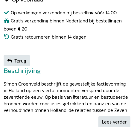
Op werkdagen verzonden bij bestelling vóór 14.00
Gratis verzending binnen Nederland bij bestellingen
boven € 20
Gratis retourneren binnen 14 dagen
Terug
Beschrijving
Simon Groenveld beschrijft de gewestelijke factievorming
in Holland op een viertal momenten verspreid door de
zeventiende eeuw. Op basis van literatuur en bestudeerde
bronnen worden conclusies getrokken ten aanzien van de
verhoudingen binnen Holland, de relaties tussen de Zeven
Provincies onderling en de rol van de prinsen van Oranje en
Lees verder
de Friese Nassaus binnen dit geheel. Wat betreft de
bovengewestelijke politieke groeperingen blijkt dat er geen