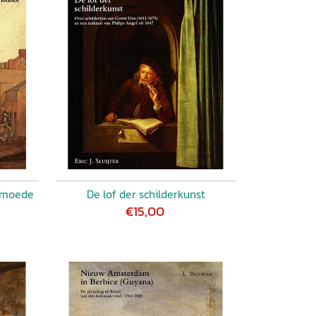
rmoede
De lof der schilderkunst
€15,00