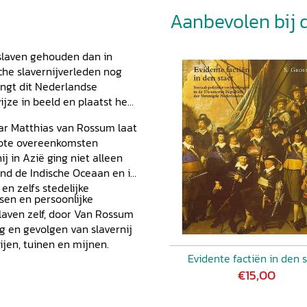
Aanbevolen bij di
slaven gehouden dan in
che slavernijverleden nog
ngt dit Nederlandse
ijze in beeld en plaatst het
ar Matthias van Rossum laat
grote overeenkomsten
j in Azië ging niet alleen
nd de Indische Oceaan en in
en zelfs stedelijke
sen en persoonlijke
laven zelf, door Van Rossum
g en gevolgen van slavernij
rijen, tuinen en mijnen.
Evidente factiën in den 
€15,00