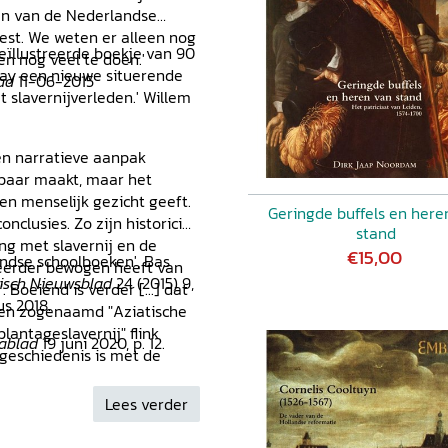
een van de Nederlandse
West. We weten er alleen nog
geïllustreerde boekje van 90
en nog veel te doen.'
aay een nieuwe situerende
ad
11-06-2015
 slavernijverleden.' Willem
n narratieve aanpak
sbaar maakt, maar het
en menselijk gezicht geeft.
Geringde buffels en here
nclusies. Zo zijn historici
stand
ing met slavernij en de
€15,00
andse schoolboeken', Bas
h eerder bewogen heeft van
risch Nieuwsblad
24 (2015) 9,
Boeiend is verder [...] dat
us 2018.
een zogenaamd "Aziatische
lantageslavernij" flink
Dablad
19 juni 2020, p. 12.
jgeschiedenis is met de
hting ingestuurd.' Enne
Lees verder