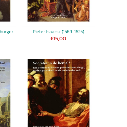
eburger
Pieter Isaacsz (1569-1625)
€15,00