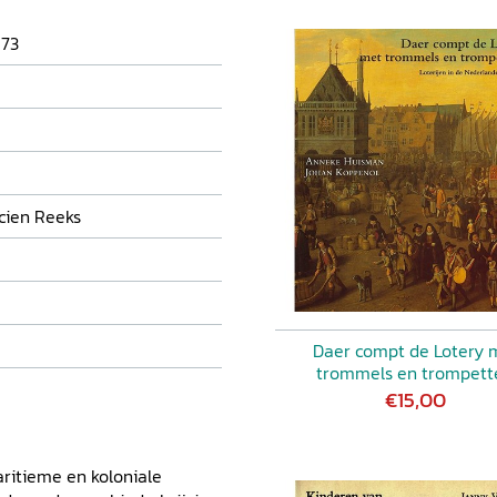
173
cien Reeks
Daer compt de Lotery 
trommels en trompett
€15,00
aritieme en koloniale