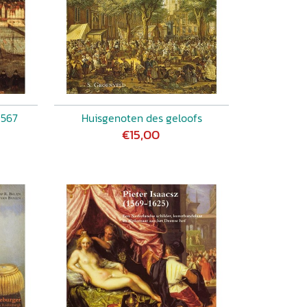
1567
Huisgenoten des geloofs
€15,00