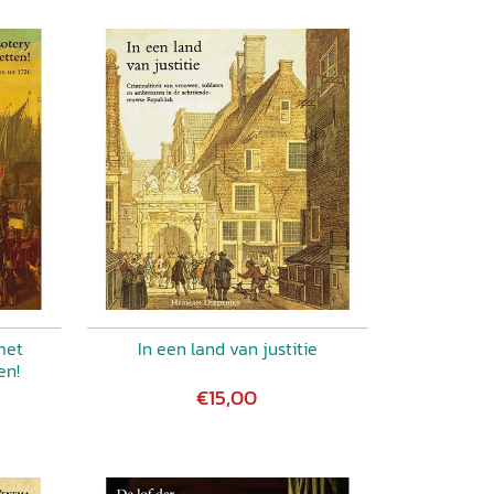
met
In een land van justitie
en!
€15,00