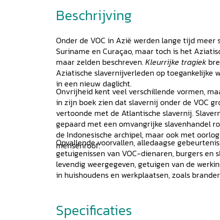
Beschrijving
Onder de VOC in Azië werden lange tijd meer 
Suriname en Curaçao, maar toch is het Aziatis
maar zelden beschreven.
Kleurrijke tragiek
bre
Aziatische slavernijverleden op toegankelijke w
in een nieuw daglicht.
Onvrijheid kent veel verschillende vormen, ma
in zijn boek zien dat slavernij onder de VOC 
vertoonde met de Atlantische slavernij. Slaverni
gepaard met een omvangrijke slavenhandel ro
de Indonesische archipel, maar ook met oorlog 
Opvallende voorvallen, alledaagse gebeurtenis
mensenroof.
getuigenissen van VOC-dienaren, burgers en s
levendig weergegeven, getuigen van de werkin
in huishoudens en werkplaatsen, zoals brande
Specificaties