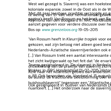
West wel gezegd is. Slavernij was een hoekst
koloniale expansie, zowel in de Oost als in de 
'Met dit zeer leesbare, prachtig verzorgde en 
te weinig van. Er valt voor het nationaal gewet
pagina's heeft Van Rossum na het boek van B
Raymond van den Boogaard in:
NRC Handelsbl
aanzet gegeven voor verdere discussie over het
Bos op:
www.grenzeloos.org
19-05-2015
'Van Rossum heeft in
Kleurrijke tragiek
voor ee
gekozen, wat zijn betoog niet alleen goed lee
Nederlands-Aziatische slavernijverleden ook e
[...] Van Rossum trekt een aantal interessante co
het zicht kwijtgeraakt op het feit dat "de ervar
Tevens gesignaleerd in: 'De slavernij in Nederl
ontwikkeling van de praktijk van slavernij zic
Blokker in:
NRC Handelsblad
01-07-2015;
Histo
Azië naar het Atlantisch gebied dan andersom". 
p. 88. Ook besproken via:
Voertaal.nl
, 15 august
de auteur de traditionele beeldvorming over 
huishoudslavernij" tegenover een "Atlantische p
Ook gesignaleerd in:
Gulliver
van
Nederlands 
nuanceert. [...] Het onderzoek naar de slaverni
boeken van Baay en Van Rossum een nieuwe ric
Koops op:
Historiek.net
05-06-2015