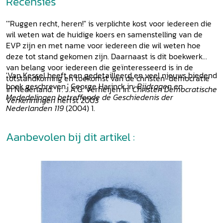
Recensies
'"Ruggen recht, heren!" is verplichte kost voor iedereen die
wil weten wat de huidige koers en samenstelling van de
EVP zijn en met name voor iedereen die wil weten hoe
deze tot stand gekomen zijn. Daarnaast is dit boekwerk
van belang voor iedereen die geïnteresseerd is in de
'Van Kessel heeft een gedetailleerd en veel nieuws biedend
totstandkoming en toekomst van de christen-democratie
boek geschreven.' George Harinck in:
Bijdragen en
in Nederland.' Ir. J.A.G. Verheijen in:
Christen Democratische
Mededelingen betreffende de Geschiedenis der
Verkenningen
herfst 2003
Nederlanden 119
(2004) 1.
Aanbevolen bij dit artikel :