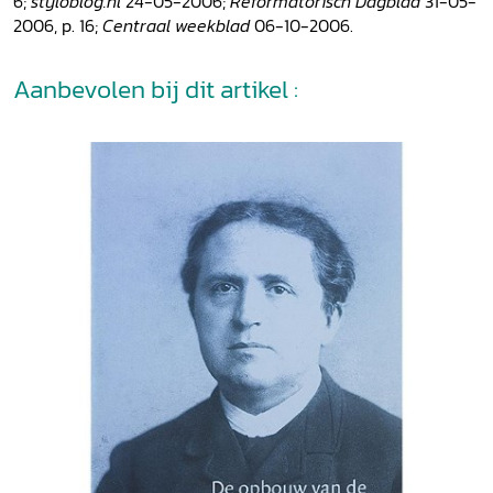
6;
styloblog.nl
24-05-2006;
Reformatorisch Dagblad
31-05-
2006, p. 16;
Centraal weekblad
06-10-2006.
Aanbevolen bij dit artikel :