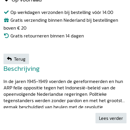
Op werkdagen verzonden bij bestelling vóór 14.00
Gratis verzending binnen Nederland bij bestellingen
boven € 20
Gratis retourneren binnen 14 dagen
Terug
Beschrijving
In de jaren 1945-1949 voerden de gereformeerden en hun
ARP felle oppositie tegen het Indonesië-beleid van de
opeenvolgende Nederlandse regeringen. Politieke
tegenstanders werden zonder pardon en met het grootste
gemak beschuldigd van heulen met de revolutie,
landverraad, lafhartige desertie, streven naar een
Lees verder
nationaal-socialistische dictatuur et cetera. Hoe valt het te
verklaren dat zo veel gereformeerden hardnekkig bleven