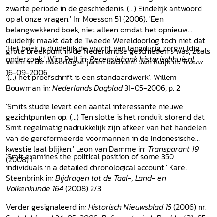
zwarte periode in de geschiedenis. (...) Eindelijk antwoord
op al onze vragen.' In: Moesson 51 (2006). 'Een
belangwekkend boek, niet alleen omdat het opnieuw
duidelijk maakt dat de Tweede Wereldoorlog toch niet dat
'Het boek is duidelijk de vrucht van langdurig zorgvuldig
grote breekpunt in de Nederlandse geschiedenis was, zoals
onderzoek.' Wim Pelt in:
Recensiebank historischhuis.nl
velen in de naoorlogse jaren dachten.' Jan Kuijk in:
Trouw
16-09-2006
'(...) het proefschrift is een standaardwerk'. Willem
Bouwman in:
Nederlands Dagblad
31-05-2006, p. 2
'Smits studie levert een aantal interessante nieuwe
gezichtpunten op. (...) Ten slotte is het ronduit storend dat
Smit regelmatig nadrukkelijk zijn afkeer van het handelen
van de gereformeerde voormannen in de Indonesische
kwestie laat blijken.' Leon van Damme in:
Transparant 19
'Smit examines the political position of some 350
(2008) 1
individuals in a detailed chronological account.' Karel
Steenbrink in:
Bijdragen tot de Taal-, Land- en
Volkenkunde 164
(2008) 2/3
Verder gesignaleerd in:
Historisch Nieuwsblad 15
(2006) nr.