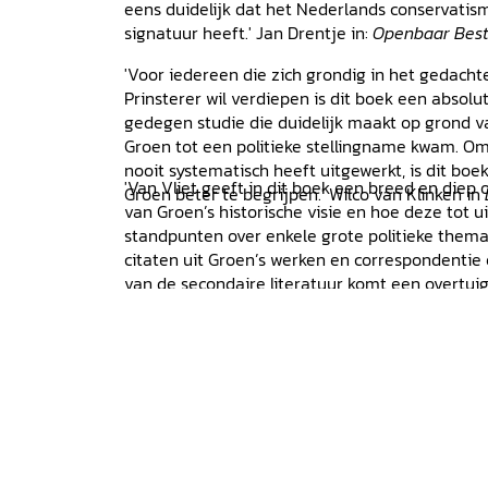
eens duidelijk dat het Nederlands conservatism
signatuur heeft.' Jan Drentje in:
Openbaar Bes
'Voor iedereen die zich grondig in het gedach
Prinsterer wil verdiepen is dit boek een absolu
gedegen studie die duidelijk maakt op grond 
Groen tot een politieke stellingname kwam. O
nooit systematisch heeft uitgewerkt, is dit boek
'Van Vliet geeft in dit boek een breed en diep
Groen beter te begrijpen.' Wilco van Klinken in
van Groen’s historische visie en hoe deze tot 
standpunten over enkele grote politieke thema’
citaten uit Groen’s werken en correspondentie
van de secondaire literatuur komt een overtui
Vliet is duidelijk onder de indruk van Groen, 
moet hij soms de neiging bedwingen om Groen t
beschrijving van de groei van de historische vi
beïnvloed door buitenlandse denkers en hoe d
politieke standpunten is zorgvuldig en overtuig
de verschillen tussen Groen en zijn inspirators 
aangeeft. Aan de andere personen die ter sp
uitzondering van Kuyper, die voor Van Vliet g