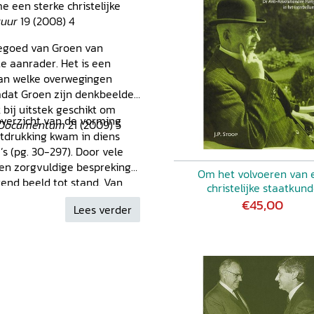
e een sterke christelijke
tuur
19 (2008) 4
tegoed van Groen van
te aanrader. Het is een
van welke overwegingen
mdat Groen zijn denkbeelden
 bij uitstek geschikt om
 overzicht van de vorming
Documentum
21 (2009) 5
uitdrukking kwam in diens
s (pg. 30-297). Door vele
 en zorgvuldige bespreking
Om het volvoeren van 
gend beeld tot stand. Van
christelijke staatkun
maar hemelt hem niet op. Wel
€45,00
Lees verder
e verdedigen. [...] De
sie van Groen, hoe deze is
eze doorwerkte in Groen’s
end, zij het dat volgens mij
kleiner zijn dan Van Vliet
rake komen - met
een fout kan maken - doet