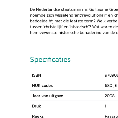
De Nederlandse staatsman mr. Guillaume Groen
noemde zich wisselend 'antirevolutionair' en 'chr
bedoelde hij met die laatste term? Welk verb
tussen 'christelijk' en 'historisch'? Wat waren
hem gewenste historische benadering van de pol
behandelt deze en andere vragen en gaat daar
opvattingen van Groens buitenlandse geestver
lutheraan Stahl, de Iers-Britse conservatief Bu
Guizot. Dat Groens historische benadering politi
Specificaties
uit zijn stellingname in belangrijke politieke kw
de verhouding tussen kerk en staat, het onderw
van de constitutionele monarchie. Van Vliet be
ISBN
97890
samenvattende beschouwingen over Groens hi
in relatie tot de opvattingen van politici, histor
NUR codes
680
,
6
tijd.
Jaar van uitgave
2008
Druk
1
Reeks
Passag