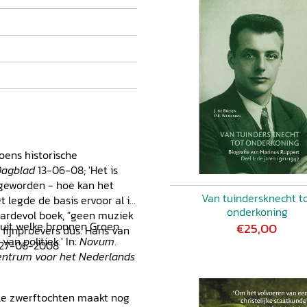
roens historische
Dagblad
13-06-08; 'Het is
 geworden - hoe kan het
Van tuindersknecht t
t legde de basis ervoor al in
onderkoning
 waardevol boek, "geen muziek
n uit welke bronnen Groen
€25,00
 fijnproevers dus. Hans van
van politiek.' In:
Novum
.
 27-06-2008
entrum voor het Nederlands
uele zwerftochten maakt nog