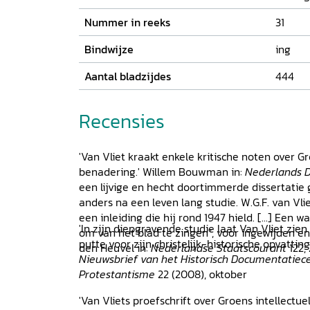
Nummer in reeks
31
Bindwijze
ing
Aantal bladzijdes
444
Recensies
'Van Vliet kraakt enkele kritische noten over G
benadering.' Willem Bouwman in:
Nederlands 
een lijvige en hecht doortimmerde dissertatie
anders na een leven lang studie. W.G.F. van Vlie
een inleiding die hij rond 1947 hield. [...] Een
'In zijn diepgravende studie laat Van Vliet zie
om van het blad te zingen", voor ingewijden en
putte voor zijn christelijk-historische opvatting 
den Heuvel in:
Nederlandse Staatscourant
122,
Nieuwsbrief van het Historisch Documentatiec
Protestantisme
22 (2008), oktober
'Van Vliets proefschrift over Groens intellect