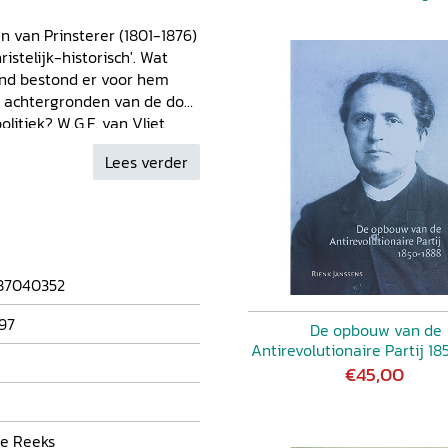
 van Prinsterer (1801-1876)
istelijk-historisch'. Wat
and bestond er voor hem
 de achtergronden van de door
itiek? W.G.F. van Vliet
bij ook in op de
Lees verder
wanten, zoals de Duitse
rke en de Franse calvinist
eke implicaties had, blijkt
esties: de Belgische kwestie,
ijsvraagstuk en de positie
sluit zijn boek met een
87040352
storische benadering, mede
ici en theologen uit latere
97
De opbouw van de
Antirevolutionaire Partij 1
€45,00
e Reeks