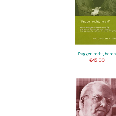
 over de strijdpunten in
ldig overwogen, genuanceerd
g van Groen temidden van de
n herhaaldelijke uitleg,
en beschouwd; van
ig verteld. Dit doel heeft de
 Ik denk echter dat het boek
en, wanneer deze
n en gebruikt als basis voor
Ruggen recht, heren
litiek-theologisch. Kortom,
€45,00
Het is een goed boek, maar
tsen.' W. Pelt