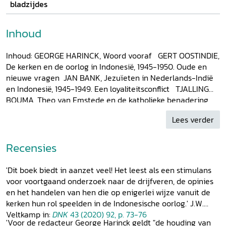
bladzijdes
Inhoud
Inhoud: GEORGE HARINCK, Woord vooraf GERT OOSTINDIE,
De kerken en de oorlog in Indonesië, 1945-1950. Oude en
nieuwe vragen JAN BANK, Jezuïeten in Nederlands-Indië
en Indonesië, 1945-1949. Een loyaliteitsconflict TJALLING
BOUMA, Theo van Emstede en de katholieke benadering
van het federale Indonesië 1946-1950 VEFIE POELS, ‘Niet
Lees verder
te veel preken’. Nederlandse aalmoezeniers tussen moraal
en moreel in de Indonesische onafhankelijkheidsoorlog
HANS VAN DE WAL, De rollen omgedraaid. Indonesische
Recensies
protestanten en hun invloed op Nederlandse zendelingen,
1945-1949 MARLEEN VAN DEN BERG, Zendeling met hart
'Dit boek biedt in aanzet veel! Het leest als een stimulans
voor dé zaak. Ds. Hildering en de ‘kwestie Peniwen’, 1949
voor voortgaand onderzoek naar de drijfveren, de opinies
SCOTT KANNEKENS, Vertrouwensman of verklikker? De rol
en het handelen van hen die op enigerlei wijze vanuit de
van protestantse geestelijke verzorgers bij de Koninklijke
kerken hun rol speelden in de Indonesische oorlog.' J.W.
Landmacht in Indonesië, 1945-1950 C.H.C. HARINCK/BART
Veltkamp in:
DNK
43 (2020) 92, p. 73-76
LUTTIKHUIS, Verzuilde oecumene. Gereformeerde jongens
'Voor de redacteur George Harinck geldt "de houding van