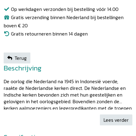
Op werkdagen verzonden bij bestelling vóór 14.00
Gratis verzending binnen Nederland bij bestellingen
boven € 20
Gratis retourneren binnen 14 dagen
Terug
Beschrijving
De oorlog die Nederland na 1945 in Indonesië voerde,
raakte de Neder­landse kerken direct. De Nederlandse en
Indische kerken bevonden zich met hun geestelijken en
gelovigen in het oorlogsgebied. Bovendien zonden de
kerken aalmoezeniers en legerpre­dikanten met de troepen
mee. Wat hield het werk van kerken in de oor­logsjaren in?
Lees verder
Hoe keken de geestelijken ter plaatse en de kerken in
Nederland aan tegen de strijd? Wat betekende de oorlog
voor de Indonesische christenen? Deze bundel sluit aan bij