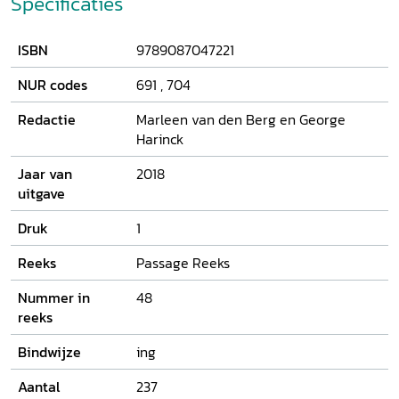
Specificaties
het onderzoek naar de rol van het Nederlandse leger in
deze oor­log.
ISBN
9789087047221
NUR codes
691
,
704
Redactie
Marleen van den Berg en George
Harinck
Jaar van
2018
uitgave
Druk
1
Reeks
Passage Reeks
Nummer in
48
reeks
Bindwijze
ing
Aantal
237