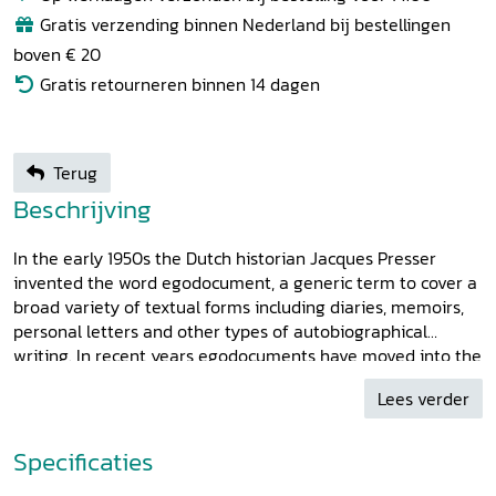
Gratis verzending binnen Nederland bij bestellingen
boven € 20
Gratis retourneren binnen 14 dagen
Terug
Beschrijving
In the early 1950s the Dutch historian Jacques Presser
invented the word egodocument, a generic term to cover a
broad variety of textual forms including diaries, memoirs,
personal letters and other types of autobiographical
writing. In recent years egodocuments have moved into the
centre of historical research, including topics like temporal
Lees verder
developments, genre conventions, differences between
types of egodocuments, motives for writing, intended
audiences, differences between literary and documentary
Specificaties
texts, private versus public character, relations with other