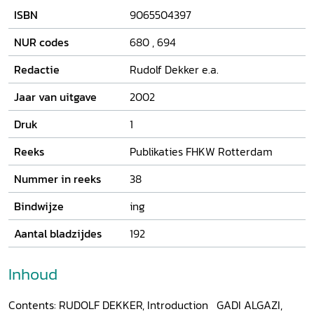
texts or oral traditions. These and other questions are
ISBN
9065504397
discussed in the contributions to this collection of essays.
The authors cover a wide variety of egodocuments, written
NUR codes
680
,
694
in Hebrew, Latin, German, French, Dutch, and English, and
ranging in time from the Middle Ages to the modern
Redactie
Rudolf Dekker e.a.
period.
Jaar van uitgave
2002
Druk
1
Reeks
Publikaties FHKW Rotterdam
Nummer in reeks
38
Bindwijze
ing
Aantal bladzijdes
192
Inhoud
Contents: RUDOLF DEKKER, Introduction GADI ALGAZI,