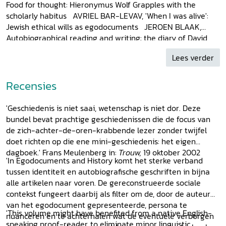
Food for thought: Hieronymus Wolf Grapples with the
scholarly habitus AVRIEL BAR-LEVAV, 'When I was alive':
Jewish ethical wills as egodocuments JEROEN BLAAK,
Autobiographical reading and writing: the diary of David
Beck (1624) CAROLYN CHAPPELL LOUGEE, Emigration and
Lees verder
memory: after 1685 and after 1789 HELGA MEISE, The
limitations of family tradition and the barrier between
public and private: Karoline von Hessen-Darmstadt's
Recensies
"Schreib=Calender'' between almanac and diary STEPHEN
CARL ARCH, Besides Benjamin Franklin: autobiography in
'Geschiedenis is niet saai, wetenschap is niet dor. Deze
America, 1750-1800 MICHAEL MASCUCH, John Wesley,
bundel bevat prachtige geschiedenissen die de focus van
superstar: periodicity, celebrity, and the sensibility of
de zich-achter-de-oren-krabbende lezer zonder twijfel
Methodist society in Wesley's Journal (1740-1791) ARIANNE
doet richten op die ene mini-geschiedenis: het eigen
BAGGERMAN, Autobiography and family memory in the
dagboek.' Frans Meulenberg in:
Trouw,
19 oktober 2002
nineteenth century GERARD SCHULTE NORDHOLT, Online
'In Egodocuments and History komt het sterke verband
diaries and websites on egodocuments
tussen identiteit en autobiografische geschriften in bijna
alle artikelen naar voren. De gereconstrueerde sociale
contekst fungeert daarbij als filter om de, door de auteur
van het egodocument gepresenteerde, persona te
'This volume might have benefited from a native English-
nuanceren en te achterhalen wat de eventuele verborgen
speaking proof-reader, to eliminate minor linguistic