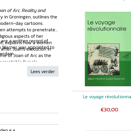
oan of Arc. Reality and
ry in Groningen, outlines the
 modern-day cartoons.
den attempts to prenetrate
ligious aspects of her
k are a written record of
cht, explains how a women
 Warner was appointed to
 after Joan's execution in
terdam.
eme of Joan of Arc as the
nterpretable female
Lees verder
Le voyage révolutionna
€30,00
den e.a.