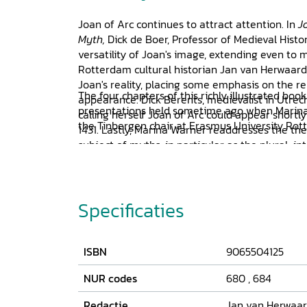
Joan of Arc continues to attract attention. In
J
Myth,
Dick de Boer, Professor of Medieval Histo
versatility of Joan's image, extending even to
Rotterdam cultural historian Jan van Herwaar
Joan's reality, placing some emphasis on the re
The four chapters of this richly illustrated boo
appearance. Dick Berents, medievalist in Utre
presentations held sometime ago when Marina
calling herself Joan of Arc could appear shortly
the Tinbergen chair at Erasmus University Rot
1431. Lastly, Marina Warner readdresses the th
subject of myths, in particular as the plural-i
prototype.
Specificaties
ISBN
9065504125
NUR codes
680
,
684
Redactie
Jan van Herwaar