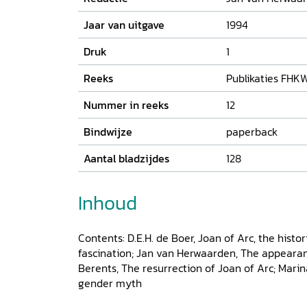
Jaar van uitgave
1994
Druk
1
Reeks
Publikaties FHK
Nummer in reeks
12
Bindwijze
paperback
Aantal bladzijdes
128
Inhoud
Contents: D.E.H. de Boer, Joan of Arc, the histori
fascination; Jan van Herwaarden, The appearanc
Berents, The resurrection of Joan of Arc; Marin
gender myth