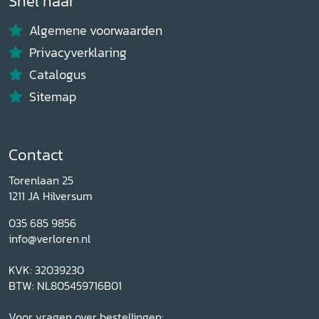
Snel naar
Algemene voorwaarden
Privacyverklaring
Catalogus
Sitemap
Contact
Torenlaan 25
1211 JA Hilversum
035 685 9856
info@verloren.nl
KVK: 32039230
BTW: NL805459716B01
Voor vragen over bestellingen: